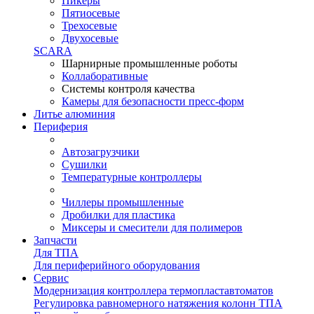
Пикеры
Пятиосевые
Трехосевые
Двухосевые
SCARA
Шарнирные промышленные роботы
Коллаборативные
Системы контроля качества
Камеры для безопасности пресс-форм
Литье алюминия
Периферия
Автозагрузчики
Сушилки
Температурные контроллеры
Чиллеры промышленные
Дробилки для пластика
Миксеры и смесители для полимеров
Запчасти
Для ТПА
Для периферийного оборудования
Сервис
Модернизация контроллера термопластавтоматов
Регулировка равномерного натяжения колонн ТПА