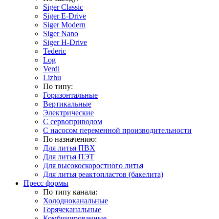
Siger Classic
Siger E-Drive
Siger Modern
Siger Nano
Siger H-Drive
Tederic
Log
Verdi
Lizhu
По типу:
Горизонтальные
Вертикальные
Электрические
С сервоприводом
С насосом переменной производительности
По назначению:
Для литья ПВХ
Для литья ПЭТ
Для высокоскоростного литья
Для литья реактопластов (бакелита)
Пресс формы
По типу канала:
Холодноканальные
Горячеканальные
Комбинированные