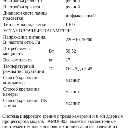
Настройка резкости
ручной
Настройка яркости
ручной
Диапазон света лампы
инфракрасный
подсветки
Тип лампы подсветки
LED
УСТАНОВОЧНЫЕ ПАРАМЕТРЫ
Напряжение питания,
220±10, 50/60
В, частота сети, Гц
Потребляемая
Вт
59,52
мощность
Вес комплекта
кг
17
Температурный
°C
От - 5 до + 45
режим эксплуатации
Способ крепления
магнит
компьютера
Способ крепления
магнит
камеры
Способ крепления ИК
магнит
лампы
Система цифрового зрения с тремя камерами и 8-ми ядерным
процессором, модель - AMU0803, является высокоточным
инструментом для контроля техпроцесса литья изделий из