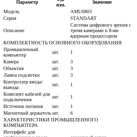
Параметр
Значение
изм.
Модель
AMU0803
Серия
STANDART
Система цифрового зрения с
Описание
тремя камерами и 8-ми
ядерным процессором
КОМПЛЕКТНОСТЬ ОСНОВНОГО ОБОРУДОВАНИЯ
Промышленный
шт.
1
компьютер
Камера
шт.
3
Объектив
шт.
3
Лампа подсветки
шт.
3
Контроллер ввода/
шт.
1
вывода
Комплект кабелей для
шт.
1
подключения
Источник питания
шт.
1
Магнитный держатель
шт.
6
ХАРАКТЕРИСТИКИ ПРОМЫШЛЕННОГО
КОМПЬЮТЕРА
Интерфейс для