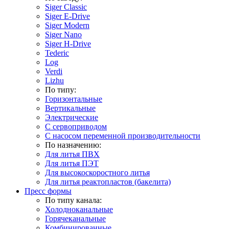
Siger Classic
Siger E-Drive
Siger Modern
Siger Nano
Siger H-Drive
Tederic
Log
Verdi
Lizhu
По типу:
Горизонтальные
Вертикальные
Электрические
С сервоприводом
С насосом переменной производительности
По назначению:
Для литья ПВХ
Для литья ПЭТ
Для высокоскоростного литья
Для литья реактопластов (бакелита)
Пресс формы
По типу канала:
Холодноканальные
Горячеканальные
Комбинированные