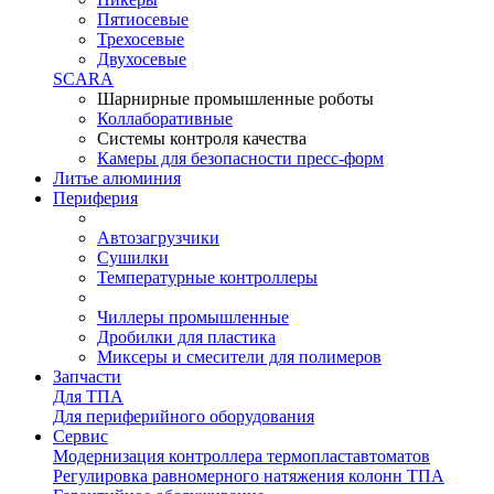
Пятиосевые
Трехосевые
Двухосевые
SCARA
Шарнирные промышленные роботы
Коллаборативные
Системы контроля качества
Камеры для безопасности пресс-форм
Литье алюминия
Периферия
Автозагрузчики
Сушилки
Температурные контроллеры
Чиллеры промышленные
Дробилки для пластика
Миксеры и смесители для полимеров
Запчасти
Для ТПА
Для периферийного оборудования
Сервис
Модернизация контроллера термопластавтоматов
Регулировка равномерного натяжения колонн ТПА