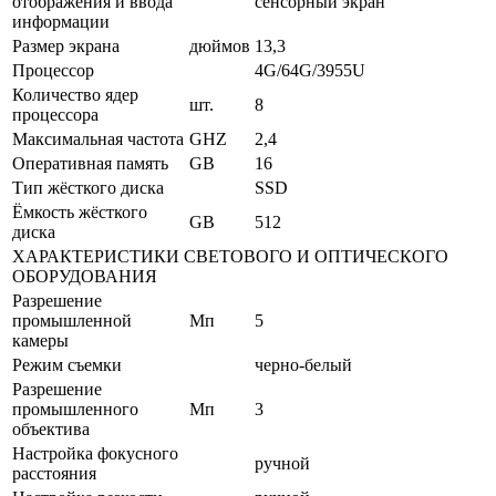
отображения и ввода
сенсорный экран
информации
Размер экрана
дюймов
13,3
Процессор
4G/64G/3955U
Количество ядер
шт.
8
процессора
Максимальная частота
GHZ
2,4
Оперативная память
GB
16
Тип жёсткого диска
SSD
Ёмкость жёсткого
GB
512
диска
ХАРАКТЕРИСТИКИ СВЕТОВОГО И ОПТИЧЕСКОГО
ОБОРУДОВАНИЯ
Разрешение
промышленной
Мп
5
камеры
Режим съемки
черно-белый
Разрешение
промышленного
Мп
3
объектива
Настройка фокусного
ручной
расстояния