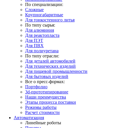
По специализации:
Сложные
Крупногабаритные
Для тонкостенного литья
По типу сырья:
Для алюминия
Для реактопласта
Для ПЭТ
Для ПВХ
Для полиуретана
По типу отрасли:
Для деталей автомобилей
Для технических изделий
Для пищевой промышленности
Для бытовых изделий
Все о пресс-формах:
Портфолио
3d-прототипирование
Наши преимущества
Этапы процесса поставки
Режимы работы
Расчет стоимости
Автоматизация
Линейные роботы
Пикеры