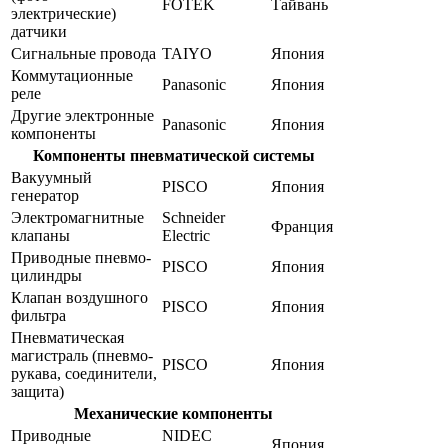
FOTEK
Тайвань
электрические)
датчики
Сигнальные провода
TAIYO
Япония
Коммутационные
Panasonic
Япония
реле
Другие электронные
Panasonic
Япония
компоненты
Компоненты пневматической системы
Вакуумный
PISCO
Япония
генератор
Электромагнитные
Schneider
Франция
клапаны
Electric
Приводные пневмо-
PISCO
Япония
цилиндры
Клапан воздушного
PISCO
Япония
фильтра
Пневматическая
магистраль (пневмо-
PISCO
Япония
рукава, соединители,
защита)
Механические компоненты
Приводные
NIDEC
Япония