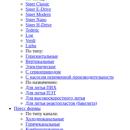
Siger Classic
Siger E-Drive
Siger Modern
Siger Nano
Siger H-Drive
Tederic
Log
Verdi
Lizhu
По типу:
Горизонтальные
Вертикальные
Электрические
С сервоприводом
С насосом переменной производительности
По назначению:
Для литья ПВХ
Для литья ПЭТ
Для высокоскоростного литья
Для литья реактопластов (бакелита)
Пресс формы
По типу канала:
Холодноканальные
Горячеканальные
Комбинированные