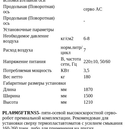
вспомогательной оси
Продольная (Поворотная)
серво AC
ось
Продольная (Поворотная)
-
ось
Установочные параметры
Необходимое давление
кг/см2
6-8
воздуха
норм.литр/
Расход воздуха
7
цикл
В, частота
Напряжение питания
220±10, 50/60
сети, Гц
Потребляемая мощность
КВт
3,5
Вес нетто
кг
180
Габаритные размеры установки
Длина
мм
1870
Ширина
мм
1500
Высота
мм
1210
PLA0905FTRNS5
- пяти-осевой высокоскоростной серво-
робот премиальной комплектации. Рекомендован для
установки сверху термопластавтоматов с усилием смыкания
160-260 тонн, либо для применения на других