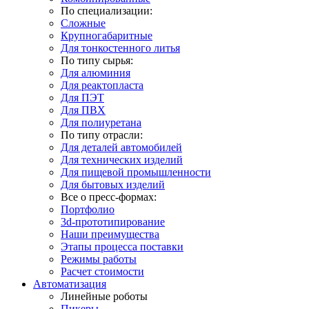
По специализации:
Сложные
Крупногабаритные
Для тонкостенного литья
По типу сырья:
Для алюминия
Для реактопласта
Для ПЭТ
Для ПВХ
Для полиуретана
По типу отрасли:
Для деталей автомобилей
Для технических изделий
Для пищевой промышленности
Для бытовых изделий
Все о пресс-формах:
Портфолио
3d-прототипирование
Наши преимущества
Этапы процесса поставки
Режимы работы
Расчет стоимости
Автоматизация
Линейные роботы
Пикеры