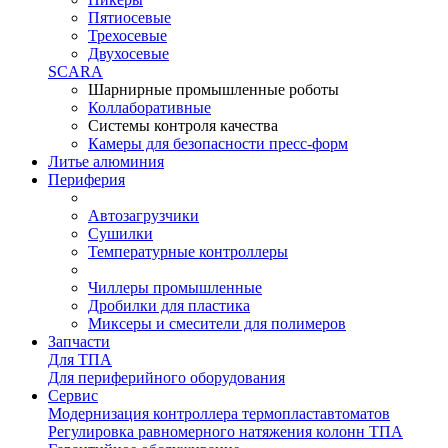
Пятиосевые
Трехосевые
Двухосевые
SCARA
Шарнирные промышленные роботы
Коллаборативные
Системы контроля качества
Камеры для безопасности пресс-форм
Литье алюминия
Периферия
Автозагрузчики
Сушилки
Температурные контроллеры
Чиллеры промышленные
Дробилки для пластика
Миксеры и смесители для полимеров
Запчасти
Для ТПА
Для периферийного оборудования
Сервис
Модернизация контроллера термопластавтоматов
Регулировка равномерного натяжения колонн ТПА