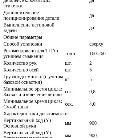
деталей, включая IML
да
этикетки
Дополнительное
да
позиционирование детали
Выполнение нетиповой
да
задачи
Общие параметры
Способ установки
сверху
Рекомендовано для ТПА с
тонн
160-260
усилием смыкания
Количество рук
шт.
2
Количество осей
шт.
5
Грузоподъемность (с учетом
кг
5
базовой оснастки)
Минимальное время цикла:
сек.
0,8
Захват и извлечение детали
Минимальное время цикла:
сек.
4,0
Сухой цикл
Характеристики досягаемости
Вертикальный ход (Y)
мм
900
Основной руки
Вертикальный ход (Y)
мм
900