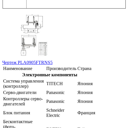
Чертеж PLA0905FTRNS5
Наименование
Производитель
Страна
Электронные компоненты
Система управления
TITECH
Япония
(контроллер)
Серво-двигатели
Panasonic
Япония
Контроллеры серво-
Panasonic
Япония
двигателей
Schneider
Блок питания
Франция
Electric
Бесконтактные
(фото-