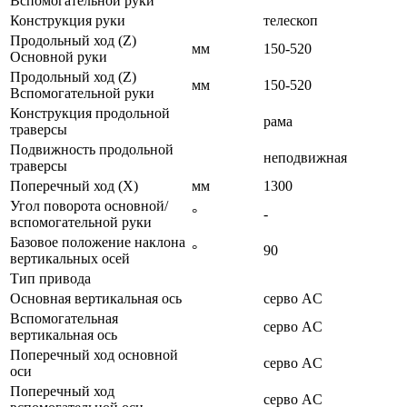
Вспомогательной руки
Конструкция руки
телескоп
Продольный ход (Z)
мм
150-520
Основной руки
Продольный ход (Z)
мм
150-520
Вспомогательной руки
Конструкция продольной
рама
траверсы
Подвижность продольной
неподвижная
траверсы
Поперечный ход (X)
мм
1300
Угол поворота основной/
°
-
вспомогательной руки
Базовое положение наклона
°
90
вертикальных осей
Тип привода
Основная вертикальная ось
серво AC
Вспомогательная
серво AC
вертикальная ось
Поперечный ход основной
серво AC
оси
Поперечный ход
серво AC