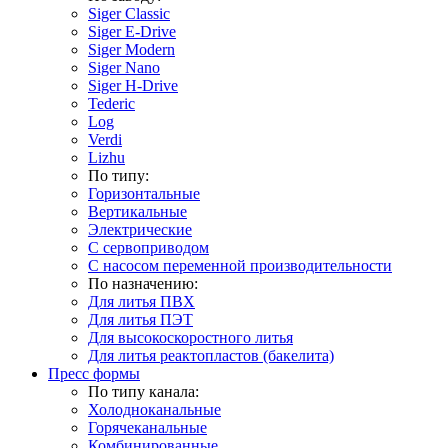
Siger Classic
Siger E-Drive
Siger Modern
Siger Nano
Siger H-Drive
Tederic
Log
Verdi
Lizhu
По типу:
Горизонтальные
Вертикальные
Электрические
С сервоприводом
С насосом переменной производительности
По назначению:
Для литья ПВХ
Для литья ПЭТ
Для высокоскоростного литья
Для литья реактопластов (бакелита)
Пресс формы
По типу канала:
Холодноканальные
Горячеканальные
Комбинированные