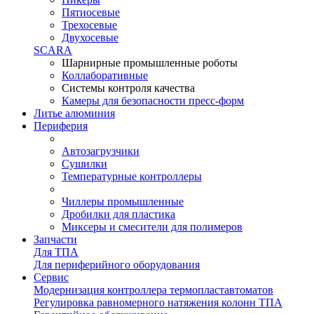
Пятиосевые
Трехосевые
Двухосевые
SCARA
Шарнирные промышленные роботы
Коллаборативные
Системы контроля качества
Камеры для безопасности пресс-форм
Литье алюминия
Периферия
Автозагрузчики
Сушилки
Температурные контроллеры
Чиллеры промышленные
Дробилки для пластика
Миксеры и смесители для полимеров
Запчасти
Для ТПА
Для периферийного оборудования
Сервис
Модернизация контроллера термопластавтоматов
Регулировка равномерного натяжения колонн ТПА