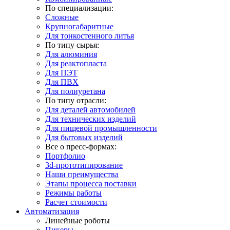
По специализации:
Сложные
Крупногабаритные
Для тонкостенного литья
По типу сырья:
Для алюминия
Для реактопласта
Для ПЭТ
Для ПВХ
Для полиуретана
По типу отрасли:
Для деталей автомобилей
Для технических изделий
Для пищевой промышленности
Для бытовых изделий
Все о пресс-формах:
Портфолио
3d-прототипирование
Наши преимущества
Этапы процесса поставки
Режимы работы
Расчет стоимости
Автоматизация
Линейные роботы
Пикеры