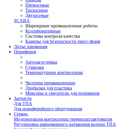
Пятиосевые
Трехосевые
Двухосевые
SCARA
Шарнирные промышленные роботы
Коллаборативные
Системы контроля качества
Камеры для безопасности пресс-форм
Литье алюминия
Периферия
Автозагрузчики
Сушилки
Температурные контроллеры
Чиллеры промышленные
Дробилки для пластика
Миксеры и смесители для полимеров
Запчасти
Для ТПА
Для периферийного оборудования
Сервис
Модернизация контроллера термопластавтоматов
Регулировка равномерного натяжения колонн ТПА