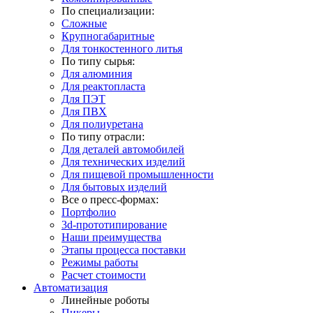
По специализации:
Сложные
Крупногабаритные
Для тонкостенного литья
По типу сырья:
Для алюминия
Для реактопласта
Для ПЭТ
Для ПВХ
Для полиуретана
По типу отрасли:
Для деталей автомобилей
Для технических изделий
Для пищевой промышленности
Для бытовых изделий
Все о пресс-формах:
Портфолио
3d-прототипирование
Наши преимущества
Этапы процесса поставки
Режимы работы
Расчет стоимости
Автоматизация
Линейные роботы
Пикеры