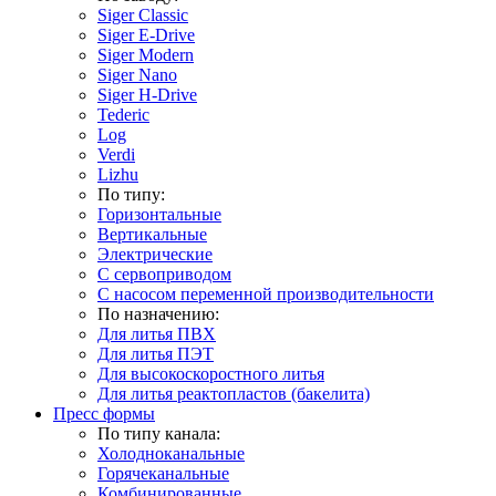
Siger Classic
Siger E-Drive
Siger Modern
Siger Nano
Siger H-Drive
Tederic
Log
Verdi
Lizhu
По типу:
Горизонтальные
Вертикальные
Электрические
С сервоприводом
С насосом переменной производительности
По назначению:
Для литья ПВХ
Для литья ПЭТ
Для высокоскоростного литья
Для литья реактопластов (бакелита)
Пресс формы
По типу канала:
Холодноканальные
Горячеканальные
Комбинированные