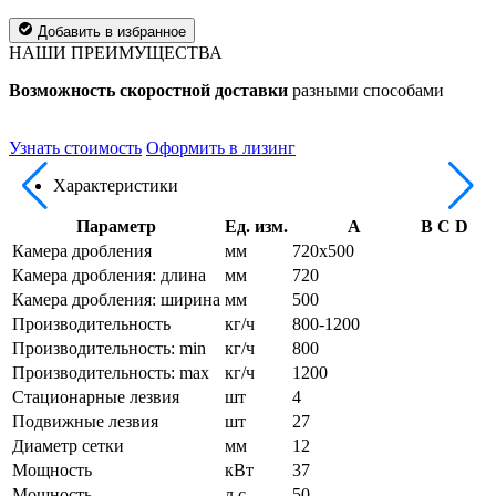
Добавить в избранное
НАШИ ПРЕИМУЩЕСТВА
Возможность скоростной доставки
разными способами
П
п
Узнать стоимость
Оформить в лизинг
Характеристики
Параметр
Ед. изм.
A
B
C
D
Камера дробления
мм
720х500
Камера дробления: длина
мм
720
Камера дробления: ширина
мм
500
Производительность
кг/ч
800-1200
Производительность: min
кг/ч
800
Производительность: max
кг/ч
1200
Стационарные лезвия
шт
4
Подвижные лезвия
шт
27
Диаметр сетки
мм
12
Мощность
кВт
37
Мощность
л.с.
50