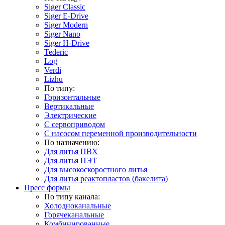
Siger Classic
Siger E-Drive
Siger Modern
Siger Nano
Siger H-Drive
Tederic
Log
Verdi
Lizhu
По типу:
Горизонтальные
Вертикальные
Электрические
С сервоприводом
С насосом переменной производительности
По назначению:
Для литья ПВХ
Для литья ПЭТ
Для высокоскоростного литья
Для литья реактопластов (бакелита)
Пресс формы
По типу канала:
Холодноканальные
Горячеканальные
Комбинированные