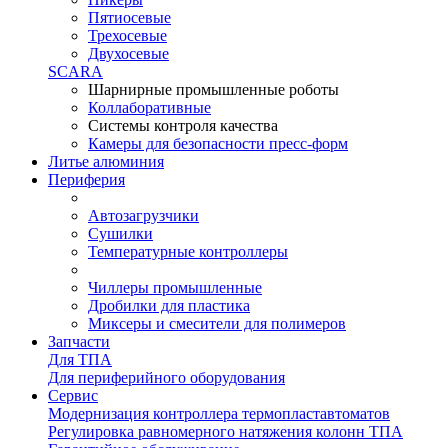
Пятиосевые
Трехосевые
Двухосевые
SCARA
Шарнирные промышленные роботы
Коллаборативные
Системы контроля качества
Камеры для безопасности пресс-форм
Литье алюминия
Периферия
Автозагрузчики
Сушилки
Температурные контроллеры
Чиллеры промышленные
Дробилки для пластика
Миксеры и смесители для полимеров
Запчасти
Для ТПА
Для периферийного оборудования
Сервис
Модернизация контроллера термопластавтоматов
Регулировка равномерного натяжения колонн ТПА