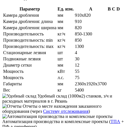
Параметр
Ед. изм.
A
B
C
D
Камера дробления
мм
910х820
Камера дробления: длина
мм
910
Камера дробления: ширина
мм
820
Производительность
кг/ч
850-1300
Производительность: min
кг/ч
850
Производительность: max
кг/ч
1300
Стационарные лезвия
шт
4
Подвижные лезвия
шт
30
Диаметр сетки
мм
12
Мощность
кВт
55
Мощность
л.с.
75
Габариты
мм
2360х1920х3700
Вес
кг
5400
Удобный склад
(1000м2) станков, з/ч и
расходных материалов в г. Рязань
Отчеты
о месте нахождения заказанного
оборудования (через
Систему отслеживания
)
Автоматизация производства и комплексные проекты
(
ТПА
+
ПФ + периферия)