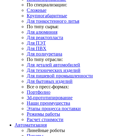
По специализации:
Сложные
Крупногабаритные
Для тонкостенного литья
По типу сырья:
Для алюминия
Для реактопласта
Для ПЭТ
Для ПВХ
Для полиуретана
По типу отрасли:
Для деталей автомобилей
Для технических изделий
Для пищевой промышленности
Для бытовых изделий
Все о пресс-формах:
Портфолио
3d-прототипирование
Наши преимущества
Этапы процесса поставки
Режимы работы
Расчет стоимости
Автоматизация
Линейные роботы
Пикеры