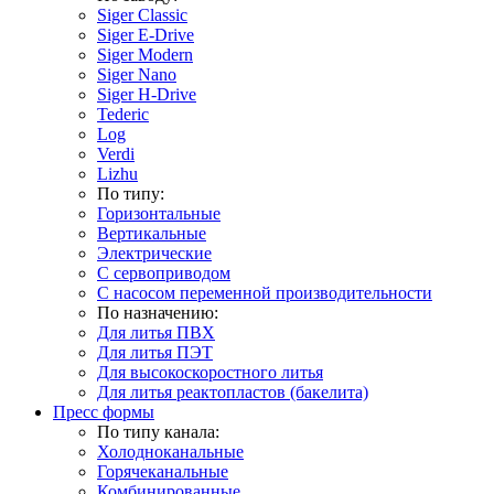
Siger Classic
Siger E-Drive
Siger Modern
Siger Nano
Siger H-Drive
Tederic
Log
Verdi
Lizhu
По типу:
Горизонтальные
Вертикальные
Электрические
С сервоприводом
С насосом переменной производительности
По назначению:
Для литья ПВХ
Для литья ПЭТ
Для высокоскоростного литья
Для литья реактопластов (бакелита)
Пресс формы
По типу канала:
Холодноканальные
Горячеканальные
Комбинированные