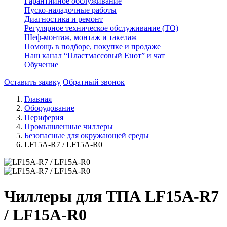
Гарантийное обслуживание
Пуско-наладочные работы
Диагностика и ремонт
Регулярное техническое обслуживание (ТО)
Шеф-монтаж, монтаж и такелаж
Помощь в подборе, покупке и продаже
Наш канал “Пластмассовый Енот” и чат
Обучение
Оставить заявку
Обратный звонок
Главная
Оборудование
Периферия
Промышленные чиллеры
Безопасные для окружающей среды
LF15A-R7 / LF15A-R0
Чиллеры для ТПА LF15A-R7
/ LF15A-R0