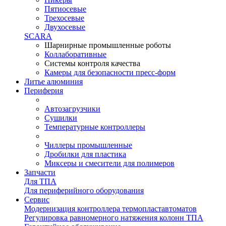
Пятиосевые
Трехосевые
Двухосевые
SCARA
Шарнирные промышленные роботы
Коллаборативные
Системы контроля качества
Камеры для безопасности пресс-форм
Литье алюминия
Периферия
Автозагрузчики
Сушилки
Температурные контроллеры
Чиллеры промышленные
Дробилки для пластика
Миксеры и смесители для полимеров
Запчасти
Для ТПА
Для периферийного оборудования
Сервис
Модернизация контроллера термопластавтоматов
Регулировка равномерного натяжения колонн ТПА