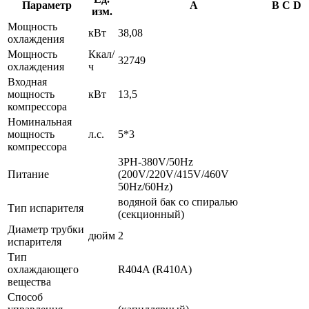
Параметр
A
B
C
D
изм.
Мощность
кВт
38,08
охлаждения
Мощность
Ккал/
32749
охлаждения
ч
Входная
мощность
кВт
13,5
компрессора
Номинальная
мощность
л.с.
5*3
компрессора
3PH-380V/50Hz
Питание
(200V/220V/415V/460V
50Hz/60Hz)
водяной бак со спиралью
Тип испарителя
(секционный)
Диаметр трубки
дюйм
2
испарителя
Тип
охлаждающего
R404A (R410A)
вещества
Способ