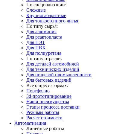
По специализации:
Сложные
Крупногабаритные
Для тонкостенного литья
По типу сырья:
Для алюминия
Для реактопласта
Для ПЭТ
Для ПВХ
Для полиуретана
По типу отрасли:
Для деталей автомобилей
Для технических изделий
Для пищевой промышленности
Для бытовых изделий
Все о пресс-формах:
Портфолио
3d-прототипирование
Наши преимущества
Этапы процесса поставки
Режимы работы
Расчет стоимости
Автоматизация
Линейные роботы
Пикеры