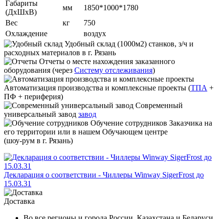
Габариты
мм
1850*1000*1780
(ДхШхВ)
Вес
кг
750
Охлаждение
воздух
Удобный склад
(1000м2) станков, з/ч и
расходных материалов в г. Рязань
Отчеты
о месте нахождения заказанного
оборудования (через
Систему отслеживания
)
Автоматизация производства и комплексные проекты
(
ТПА
+
ПФ + периферия)
Современный
универсальный завод
завод
Обучение сотрудников
Заказчика на
его территории или в нашем Обучающем центре
(шоу-рум в г. Рязань)
Декларация о соответствии - Чиллеры Winway SigerFrost до
15.03.31
Доставка
Во все регионы и города России, Казахстана и Беларуси