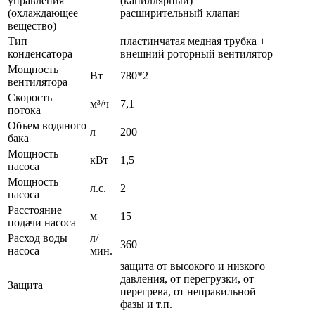
управления
(капиллярный)
(охлаждающее
расширительный клапан
вещество)
Тип
пластинчатая медная трубка +
конденсатора
внешний роторный вентилятор
Мощность
Вт
780*2
вентилятора
Скорость
м³/ч
7,1
потока
Объем водяного
л
200
бака
Мощность
кВт
1,5
насоса
Мощность
л.с.
2
насоса
Расстояние
м
15
подачи насоса
Расход воды
л/
360
насоса
мин.
защита от высокого и низкого
давления, от перегрузки, от
Защита
перегрева, от неправильной
фазы и т.п.