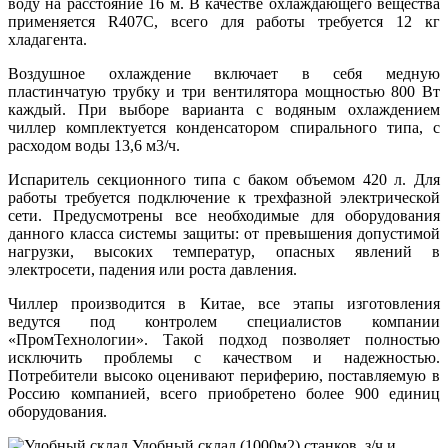
воду на расстояние 16 м. В качестве охлаждающего вещества
применяется R407C, всего для работы требуется 12 кг
хладагента.
Воздушное охлаждение включает в себя медную
пластинчатую трубку и три вентилятора мощностью 800 Вт
каждый. При выборе варианта с водяным охлаждением
чиллер комплектуется конденсатором спирального типа, с
расходом воды 13,6 м3/ч.
Испаритель секционного типа с баком объемом 420 л. Для
работы требуется подключение к трехфазной электрической
сети. Предусмотрены все необходимые для оборудования
данного класса системы защиты: от превышения допустимой
нагрузки, высоких температур, опасных явлений в
электросети, падения или роста давления.
Чиллер производится в Китае, все этапы изготовления
ведутся под контролем специалистов компании
«ПромТехнологии». Такой подход позволяет полностью
исключить проблемы с качеством и надежностью.
Потребители высоко оценивают периферию, поставляемую в
Россию компанией, всего приобретено более 900 единиц
оборудования.
Удобный склад
(1000м2) станков, з/ч и