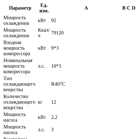
Ед.
Параметр
A
B
C
D
изм.
Мощность
кВт
92
охлаждения
Мощность
Ккал/
79120
охлаждения
ч
Входная
мощность
кВт
9*3
компрессора
Номинальная
мощность
л.с.
10*3
компрессора
Тип
охлаждающего
R407C
вещества
Количество
охлаждающего
кг
12
вещества
Мощность
кВт
2,2
насоса
Мощность
л.с.
3
насоса