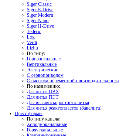
Siger Classic
Siger E-Drive
Siger Modern
Siger Nano
Siger H-Drive
Tederic
Log
Verdi
Lizhu
По типу:
Горизонтальные
Вертикальные
Электрические
С сервоприводом
С насосом переменной производительности
По назначению:
Для литья ПВХ
Для литья ПЭТ
Для высокоскоростного литья
Для литья реактопластов (бакелита)
Пресс формы
По типу канала:
Холодноканальные
Горячеканальные
Комбинированные