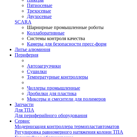
Пятиосевые
Трехосевые
Двухосевые
SCARA
Шарнирные промышленные роботы
Коллаборативные
Системы контроля качества
Камеры для безопасности пресс-форм
Литье алюминия
Периферия
Автозагрузчики
Сушилки
Температурные контроллеры
Чиллеры промышленные
Дробилки для пластика
Миксеры и смесители для полимеров
Запчасти
Для ТПА
Для периферийного оборудования
Сервис
Модернизация контроллера термопластавтоматов
Регулировка равномерного натяжения колонн ТПА