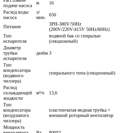
Расстояние
м
16
подачи насоса
Расход воды
л/
650
насоса
мин.
3PH-380V/50Hz
Питание
(200V/220V/415V 50Hz/60Hz)
Тип
водяной бак со спиралью
испарителя
(секционный)
Диаметр
трубки
дюйм
3
испарителя
Тип
конденсатора
спирального типа (секционный)
(водяного
чиллера)
Расход
охлаждающей
м³/ч
13,6
жидкости
Тип
конденсатора
пластинчатая медная трубка +
(воздушного
внешний роторный вентилятор
чиллера)
Мощность
вентилятора
Вт
800*3