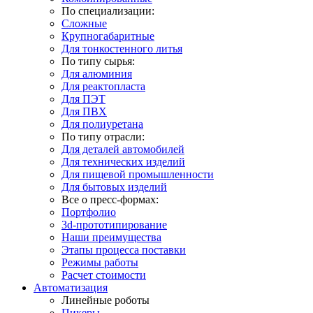
По специализации:
Сложные
Крупногабаритные
Для тонкостенного литья
По типу сырья:
Для алюминия
Для реактопласта
Для ПЭТ
Для ПВХ
Для полиуретана
По типу отрасли:
Для деталей автомобилей
Для технических изделий
Для пищевой промышленности
Для бытовых изделий
Все о пресс-формах:
Портфолио
3d-прототипирование
Наши преимущества
Этапы процесса поставки
Режимы работы
Расчет стоимости
Автоматизация
Линейные роботы
Пикеры