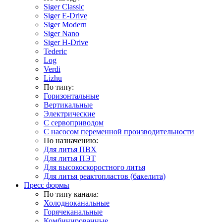
Siger Classic
Siger E-Drive
Siger Modern
Siger Nano
Siger H-Drive
Tederic
Log
Verdi
Lizhu
По типу:
Горизонтальные
Вертикальные
Электрические
С сервоприводом
С насосом переменной производительности
По назначению:
Для литья ПВХ
Для литья ПЭТ
Для высокоскоростного литья
Для литья реактопластов (бакелита)
Пресс формы
По типу канала:
Холодноканальные
Горячеканальные
Комбинированные