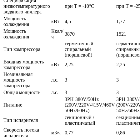
Спецификация
низкотемпературного
при Т = -10°С
при Т = -2
водяного чиллера
Мощность
кВт
4,5
1,77
охлаждения
Мощность
Ккал/
3870
1521
охлаждения
ч
герметичный
герметичн
Тип компрессора
спиральный
спиральны
(поршневой)
(поршнево
Входная мощность
кВт
2,25
2,25
компрессора
Номинальная
мощность
л.с.
3
3
компрессора
Общая мощность
л.с.
3
3
3PH-380V/50Hz
3PH-380V/
Питание
(200V/220V/415V/460V
(200V/220
50Hz/60Hz)
50Hz/60Hz
секционный /
секционны
Тип испарителя
пластинчатый
пластинча
Скорость потока
м3/ч
0,77
0,86
испарителя