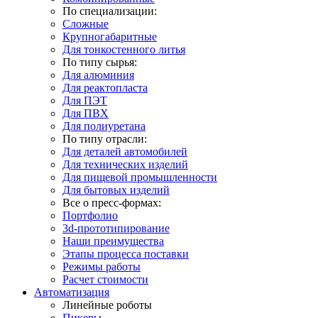
По специализации:
Сложные
Крупногабаритные
Для тонкостенного литья
По типу сырья:
Для алюминия
Для реактопласта
Для ПЭТ
Для ПВХ
Для полиуретана
По типу отрасли:
Для деталей автомобилей
Для технических изделий
Для пищевой промышленности
Для бытовых изделий
Все о пресс-формах:
Портфолио
3d-прототипирование
Наши преимущества
Этапы процесса поставки
Режимы работы
Расчет стоимости
Автоматизация
Линейные роботы
Пикеры