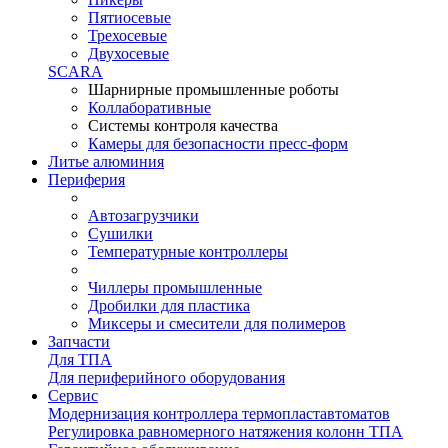
Пятиосевые
Трехосевые
Двухосевые
SCARA
Шарнирные промышленные роботы
Коллаборативные
Системы контроля качества
Камеры для безопасности пресс-форм
Литье алюминия
Периферия
Автозагрузчики
Сушилки
Температурные контроллеры
Чиллеры промышленные
Дробилки для пластика
Миксеры и смесители для полимеров
Запчасти
Для ТПА
Для периферийного оборудования
Сервис
Модернизация контроллера термопластавтоматов
Регулировка равномерного натяжения колонн ТПА