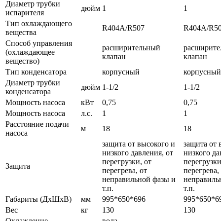
Диаметр трубки
дюйм
1
1
испарителя
Тип охлаждающего
R404A/R507
R404A/R5
вещества
Способ управления
расширительный
расширите
(охлаждающее
клапан
клапан
вещество)
Тип конденсатора
корпусный
корпусный
Диаметр трубки
дюйм
1-1/2
1-1/2
конденсатора
Мощность насоса
кВт
0,75
0,75
Мощность насоса
л.с.
1
1
Расстояние подачи
м
18
18
насоса
защита от высокого и
защита от 
низкого давления, от
низкого да
перегрузки, от
перегрузки
Защита
перегрева, от
перегрева,
неправильной фазы и
неправиль
т.п.
т.п.
Габариты (ДхШхВ)
мм
995*650*696
995*650*6
Вес
кг
130
130
Охлаждение
вода