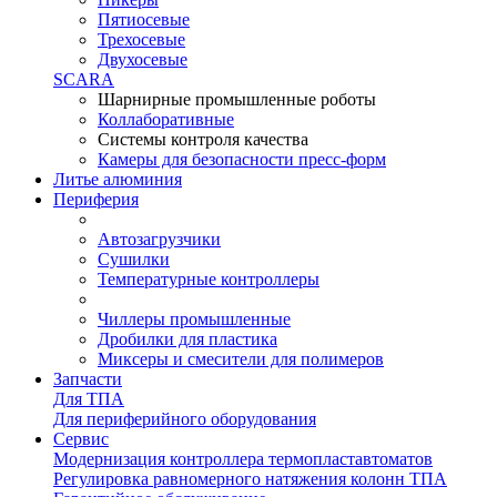
Пятиосевые
Трехосевые
Двухосевые
SCARA
Шарнирные промышленные роботы
Коллаборативные
Системы контроля качества
Камеры для безопасности пресс-форм
Литье алюминия
Периферия
Автозагрузчики
Сушилки
Температурные контроллеры
Чиллеры промышленные
Дробилки для пластика
Миксеры и смесители для полимеров
Запчасти
Для ТПА
Для периферийного оборудования
Сервис
Модернизация контроллера термопластавтоматов
Регулировка равномерного натяжения колонн ТПА