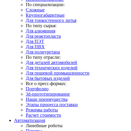
По специализации:
Сложные
Крупногабаритные
Для тонкостенного литья
По типу сырья:
Для алюминия
Для реактопласта
Для ПЭТ
Для ПВХ
Для полиуретана
По типу отрасли:
Для деталей автомобилей
Для технических изделий
Для пищевой промышленности
Для бытовых изделий
Все о пресс-формах:
Портфолио
3d-прототипирование
Наши преимущества
Этапы процесса поставки
Режимы работы
Расчет стоимости
Автоматизация
Линейные роботы
Пикеры