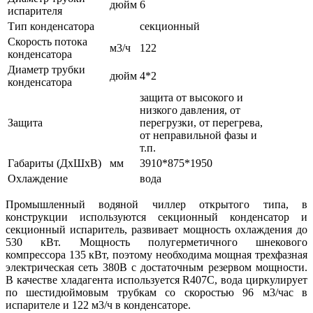
дюйм
6
испарителя
Тип конденсатора
секционный
Скорость потока
м3/ч
122
конденсатора
Диаметр трубки
дюйм
4*2
конденсатора
защита от высокого и
низкого давления, от
Защита
перегрузки, от перегрева,
от неправильной фазы и
т.п.
Габариты (ДхШхВ)
мм
3910*875*1950
Охлаждение
вода
Промышленный водяной чиллер открытого типа, в
конструкции используются секционный конденсатор и
секционный испаритель, развивает мощность охлаждения до
530 кВт. Мощность полугерметичного шнекового
компрессора 135 кВт, поэтому необходима мощная трехфазная
электрическая сеть 380В с достаточным резервом мощности.
В качестве хладагента используется R407C, вода циркулирует
по шестидюймовым трубкам со скоростью 96 м3/час в
испарителе и 122 м3/ч в конденсаторе.