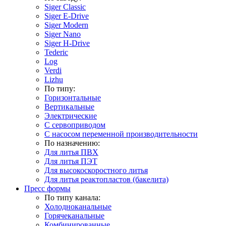
Siger Classic
Siger E-Drive
Siger Modern
Siger Nano
Siger H-Drive
Tederic
Log
Verdi
Lizhu
По типу:
Горизонтальные
Вертикальные
Электрические
С сервоприводом
С насосом переменной производительности
По назначению:
Для литья ПВХ
Для литья ПЭТ
Для высокоскоростного литья
Для литья реактопластов (бакелита)
Пресс формы
По типу канала:
Холодноканальные
Горячеканальные
Комбинированные