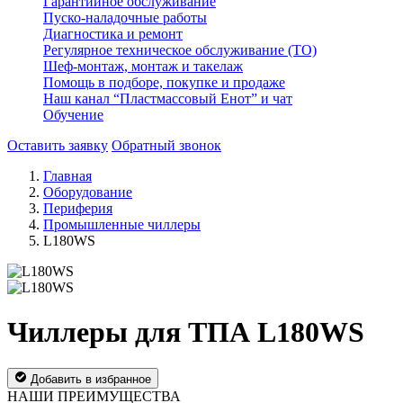
Гарантийное обслуживание
Пуско-наладочные работы
Диагностика и ремонт
Регулярное техническое обслуживание (ТО)
Шеф-монтаж, монтаж и такелаж
Помощь в подборе, покупке и продаже
Наш канал “Пластмассовый Енот” и чат
Обучение
Оставить заявку
Обратный звонок
Главная
Оборудование
Периферия
Промышленные чиллеры
L180WS
Чиллеры для ТПА L180WS
Добавить в избранное
НАШИ ПРЕИМУЩЕСТВА