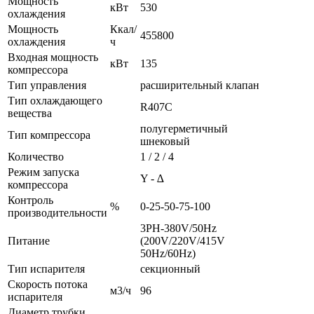
Мощность
кВт
530
охлаждения
Мощность
Ккал/
455800
охлаждения
ч
Входная мощность
кВт
135
компрессора
Тип управления
расширительный клапан
Тип охлаждающего
R407C
вещества
полугерметичный
Тип компрессора
шнековый
Количество
1 / 2 / 4
Режим запуска
Y - ∆
компрессора
Контроль
%
0-25-50-75-100
производительности
3PH-380V/50Hz
Питание
(200V/220V/415V
50Hz/60Hz)
Тип испарителя
секционный
Скорость потока
м3/ч
96
испарителя
Диаметр трубки