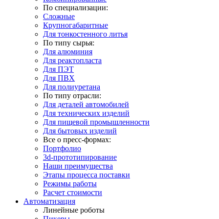
По специализации:
Сложные
Крупногабаритные
Для тонкостенного литья
По типу сырья:
Для алюминия
Для реактопласта
Для ПЭТ
Для ПВХ
Для полиуретана
По типу отрасли:
Для деталей автомобилей
Для технических изделий
Для пищевой промышленности
Для бытовых изделий
Все о пресс-формах:
Портфолио
3d-прототипирование
Наши преимущества
Этапы процесса поставки
Режимы работы
Расчет стоимости
Автоматизация
Линейные роботы
Пикеры