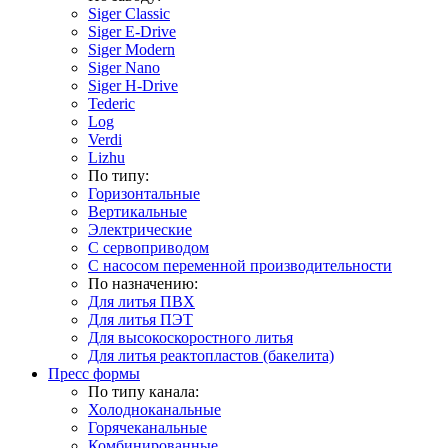
Siger Classic
Siger E-Drive
Siger Modern
Siger Nano
Siger H-Drive
Tederic
Log
Verdi
Lizhu
По типу:
Горизонтальные
Вертикальные
Электрические
С сервоприводом
С насосом переменной производительности
По назначению:
Для литья ПВХ
Для литья ПЭТ
Для высокоскоростного литья
Для литья реактопластов (бакелита)
Пресс формы
По типу канала:
Холодноканальные
Горячеканальные
Комбинированные