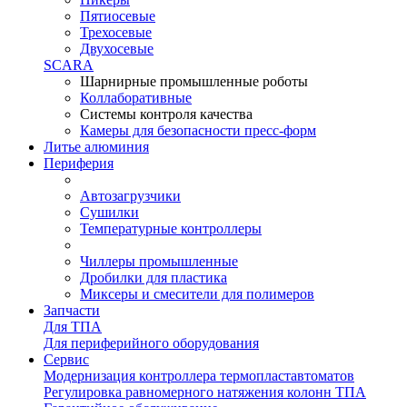
Пятиосевые
Трехосевые
Двухосевые
SCARA
Шарнирные промышленные роботы
Коллаборативные
Системы контроля качества
Камеры для безопасности пресс-форм
Литье алюминия
Периферия
Автозагрузчики
Сушилки
Температурные контроллеры
Чиллеры промышленные
Дробилки для пластика
Миксеры и смесители для полимеров
Запчасти
Для ТПА
Для периферийного оборудования
Сервис
Модернизация контроллера термопластавтоматов
Регулировка равномерного натяжения колонн ТПА