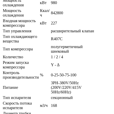
Мощность
кВт
980
охлаждения
Мощность
Ккал/
842800
охлаждения
ч
Входная мощность
кВт
227
компрессора
Тип управления
расширительный клапан
Тип охлаждающего
R407C
вещества
полугерметичный
Тип компрессора
шнековый
Количество
1 / 2 / 4
Режим запуска
Y - ∆
компрессора
Контроль
%
0-25-50-75-100
производительности
3PH-380V/50Hz
Питание
(200V/220V/415V
50Hz/60Hz)
Тип испарителя
секционный
Скорость потока
м3/ч
168
испарителя
Диаметр трубки