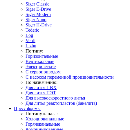
Siger Classic
Siger E-Drive
Siger Modern
Siger Nano
Siger H-Drive
Tederic
Log
Verdi
Lizhu
По типу:
Горизонтальные
Вертикальные
Электрические
С сервоприводом
С насосом переменной производительности
По назначению:
Для литья ПВХ
Для литья ПЭТ
Для высокоскоростного литья
Для литья реактопластов (бакелита)
Пресс формы
По типу канала:
Холодноканальные
Горячеканальные
Комбинированные