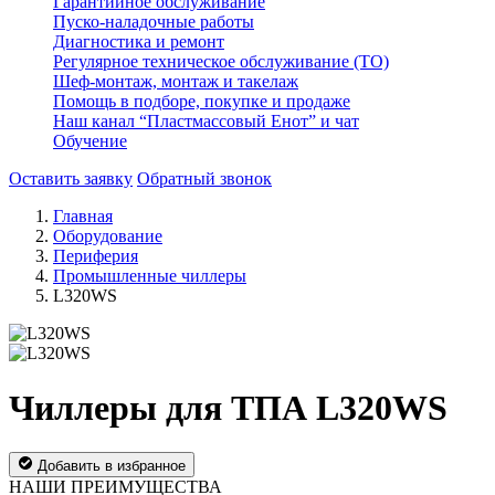
Гарантийное обслуживание
Пуско-наладочные работы
Диагностика и ремонт
Регулярное техническое обслуживание (ТО)
Шеф-монтаж, монтаж и такелаж
Помощь в подборе, покупке и продаже
Наш канал “Пластмассовый Енот” и чат
Обучение
Оставить заявку
Обратный звонок
Главная
Оборудование
Периферия
Промышленные чиллеры
L320WS
Чиллеры для ТПА L320WS
Добавить в избранное
НАШИ ПРЕИМУЩЕСТВА