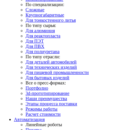
По специализации:
Сложные
Крупногабаритные
Для тонкостенного литья
По типу сырья:
Для алюминия
Для реактопласта
Для ПЭТ
Для ПВХ
Для полиуретана
По типу отрасли:
Для деталей автомобилей
Для технических изделий
Для пищевой промышленности
Для бытовых изделий
Все о пресс-формах:
Портфолио
3d-прототипирование
Наши преимущества
Этапы процесса поставки
Режимы работы
Расчет стоимости
Автоматизация
Линейные роботы
Пикеры