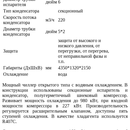
дюйм
6
испарителя
Тип конденсатора
секционный
Скорость потока
м3/ч
220
конденсатора
Диаметр трубки
дюйм
5*2
конденсатора
защита от высокого и
низкого давления, от
Защита
перегрузки, от перегрева,
от неправильной фазы и
т.п.
Габариты (ДхШхВ)
мм
4350*1320*2150
Охлаждение
вода
Мощный чиллер открытого типа с водяным охлаждением. В
конструкции использованы секционные испаритель и
конденсатор, полугерметичный шнековый компрессор.
Развивает мощность охлаждения до 980 кВт, при входной
мощности компрессора в 227 кВт. Производительность
регулируется расширительным клапаном, доступны пять
ступеней охлаждения. В качестве хладагента используется
R407C.