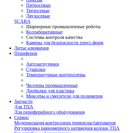
Пятиосевые
Трехосевые
Двухосевые
SCARA
Шарнирные промышленные роботы
Коллаборативные
Системы контроля качества
Камеры для безопасности пресс-форм
Литье алюминия
Периферия
Автозагрузчики
Сушилки
Температурные контроллеры
Чиллеры промышленные
Дробилки для пластика
Миксеры и смесители для полимеров
Запчасти
Для ТПА
Для периферийного оборудования
Сервис
Модернизация контроллера термопластавтоматов
Регулировка равномерного натяжения колонн ТПА