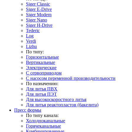
Siger Classic
Siger E-Drive
Siger Modern
Siger Nano
Siger H-Drive
Tederic
Log
Verdi
Lizhu
По типу:
Горизонтальные
Вертикальные
Электрические
С сервоприводом
С насосом переменной производительности
По назначению:
Для литья ПВХ
Для литья ПЭТ
Для высокоскоростного литья
Для литья реактопластов (бакелита)
Пресс формы
По типу канала:
Холодноканальные
Горячеканальные
Комбинированные