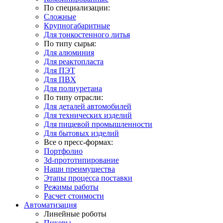
По специализации:
Сложные
Крупногабаритные
Для тонкостенного литья
По типу сырья:
Для алюминия
Для реактопласта
Для ПЭТ
Для ПВХ
Для полиуретана
По типу отрасли:
Для деталей автомобилей
Для технических изделий
Для пищевой промышленности
Для бытовых изделий
Все о пресс-формах:
Портфолио
3d-прототипирование
Наши преимущества
Этапы процесса поставки
Режимы работы
Расчет стоимости
Автоматизация
Линейные роботы
Пикеры