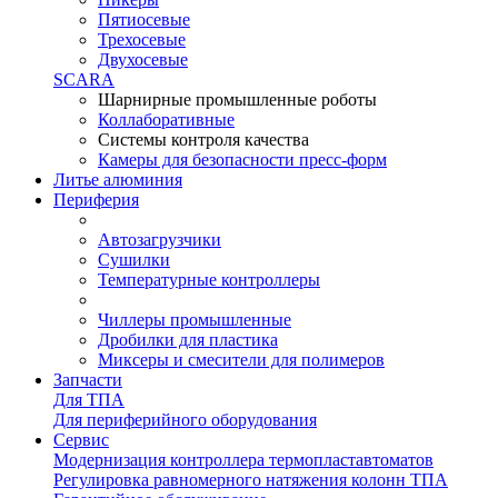
Пятиосевые
Трехосевые
Двухосевые
SCARA
Шарнирные промышленные роботы
Коллаборативные
Системы контроля качества
Камеры для безопасности пресс-форм
Литье алюминия
Периферия
Автозагрузчики
Сушилки
Температурные контроллеры
Чиллеры промышленные
Дробилки для пластика
Миксеры и смесители для полимеров
Запчасти
Для ТПА
Для периферийного оборудования
Сервис
Модернизация контроллера термопластавтоматов
Регулировка равномерного натяжения колонн ТПА