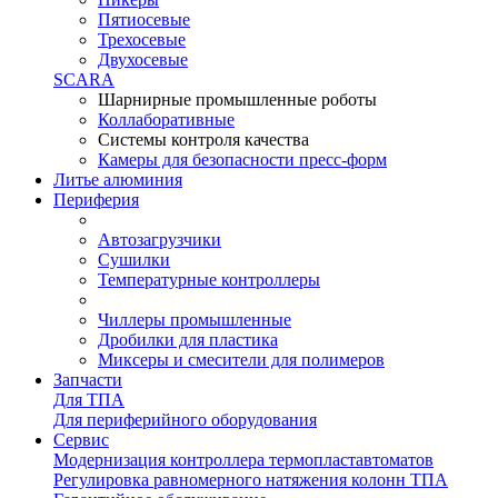
Пятиосевые
Трехосевые
Двухосевые
SCARA
Шарнирные промышленные роботы
Коллаборативные
Системы контроля качества
Камеры для безопасности пресс-форм
Литье алюминия
Периферия
Автозагрузчики
Сушилки
Температурные контроллеры
Чиллеры промышленные
Дробилки для пластика
Миксеры и смесители для полимеров
Запчасти
Для ТПА
Для периферийного оборудования
Сервис
Модернизация контроллера термопластавтоматов
Регулировка равномерного натяжения колонн ТПА