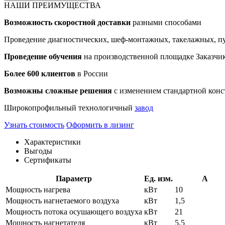
НАШИ ПРЕИМУЩЕСТВА
Возможность скоростной доставки
разными способами
Проведение диагностических, шеф-монтажных, такелажных, пу
Проведение обучения
на производственной площадке Заказчик
Более 600 клиентов
в России
Возможны сложные решения
с изменением стандартной конс
Широкопрофильный технологичный
завод
Узнать стоимость
Оформить в лизинг
Характеристики
Выгоды
Сертификаты
Параметр
Ед. изм.
A
Мощность нагрева
кВт
10
Мощность нагнетаемого воздуха
кВт
1,5
Мощность потока осушающего воздуха
кВт
21
Мощность нагнетателя
кВт
5,5