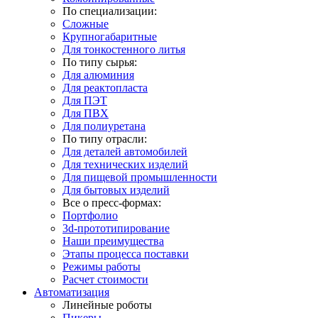
По специализации:
Сложные
Крупногабаритные
Для тонкостенного литья
По типу сырья:
Для алюминия
Для реактопласта
Для ПЭТ
Для ПВХ
Для полиуретана
По типу отрасли:
Для деталей автомобилей
Для технических изделий
Для пищевой промышленности
Для бытовых изделий
Все о пресс-формах:
Портфолио
3d-прототипирование
Наши преимущества
Этапы процесса поставки
Режимы работы
Расчет стоимости
Автоматизация
Линейные роботы
Пикеры