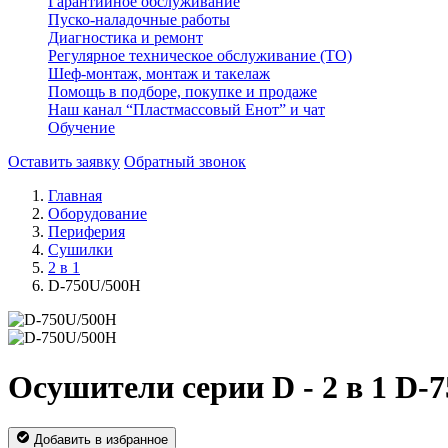
Гарантийное обслуживание
Пуско-наладочные работы
Диагностика и ремонт
Регулярное техническое обслуживание (ТО)
Шеф-монтаж, монтаж и такелаж
Помощь в подборе, покупке и продаже
Наш канал “Пластмассовый Енот” и чат
Обучение
Оставить заявку
Обратный звонок
Главная
Оборудование
Периферия
Сушилки
2 в 1
D-750U/500H
Осушители серии D - 2 в 1 D-
Добавить в избранное