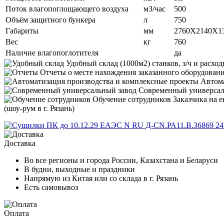
Поток влагопоглощающего воздуха
м3/час
500
Объём защитного бункера
л
750
Габариты
мм
2760X2140X1
Вес
кг
760
Наличие влагопоглотителя
да
Удобный склад
(1000м2) станков, з/ч и расход
Отчеты
о месте нахождения заказанного оборудовани
Автома
Современный универса
Обучение сотрудников
Заказчика на 
(шоу-рум в г. Рязань)
Доставка
Во все регионы и города России, Казахстана и Беларуси
В будни, выходные и праздники
Напрямую из Китая или со склада в г. Рязань
Есть самовывоз
Оплата