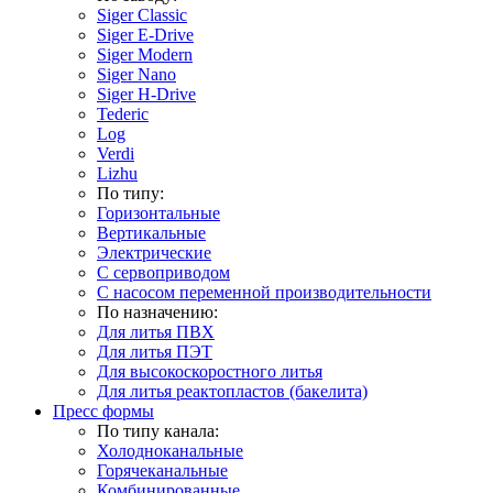
Siger Classic
Siger E-Drive
Siger Modern
Siger Nano
Siger H-Drive
Tederic
Log
Verdi
Lizhu
По типу:
Горизонтальные
Вертикальные
Электрические
С сервоприводом
С насосом переменной производительности
По назначению:
Для литья ПВХ
Для литья ПЭТ
Для высокоскоростного литья
Для литья реактопластов (бакелита)
Пресс формы
По типу канала:
Холодноканальные
Горячеканальные
Комбинированные