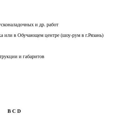
сконаладочных и др. работ
а или в Обучающем центре (шоу-рум в г.Рязань)
трукции и габаритов
B
C
D