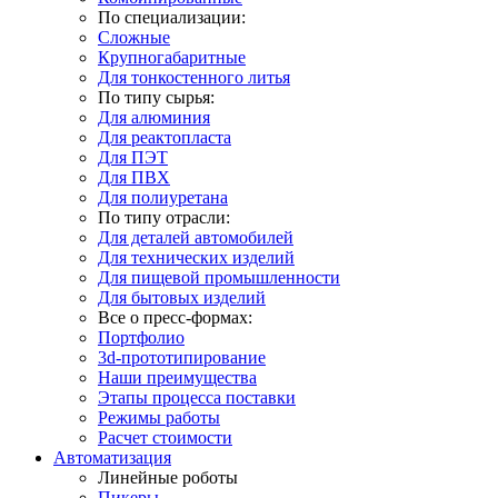
По специализации:
Сложные
Крупногабаритные
Для тонкостенного литья
По типу сырья:
Для алюминия
Для реактопласта
Для ПЭТ
Для ПВХ
Для полиуретана
По типу отрасли:
Для деталей автомобилей
Для технических изделий
Для пищевой промышленности
Для бытовых изделий
Все о пресс-формах:
Портфолио
3d-прототипирование
Наши преимущества
Этапы процесса поставки
Режимы работы
Расчет стоимости
Автоматизация
Линейные роботы
Пикеры