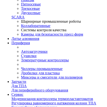
Пятиосевые
Трехосевые
Двухосевые
SCARA
Шарнирные промышленные роботы
Коллаборативные
Системы контроля качества
Камеры для безопасности пресс-форм
Литье алюминия
Периферия
Автозагрузчики
Сушилки
Температурные контроллеры
Чиллеры промышленные
Дробилки для пластика
Миксеры и смесители для полимеров
Запчасти
Для ТПА
Для периферийного оборудования
Сервис
Модернизация контроллера термопластавтоматов
Регулировка равномерного натяжения колонн ТПА