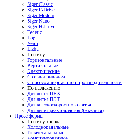
Siger Classic
Siger E-Drive
Siger Modern
Siger Nano
Siger H-Drive
Tederic
Log
Verdi
Lizhu
По типу:
Горизонтальные
Вертикальные
Электрические
С сервоприводом
С насосом переменной производительности
По назначению:
Для литья ПВХ
Для литья ПЭТ
Для высокоскоростного литья
Для литья реактопластов (бакелита)
Пресс формы
По типу канала:
Холодноканальные
Горячеканальные
Комбинированные