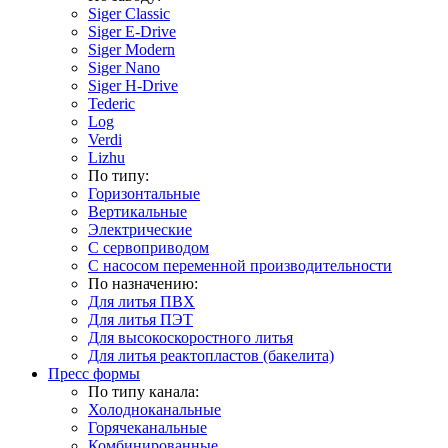
Siger Classic
Siger E-Drive
Siger Modern
Siger Nano
Siger H-Drive
Tederic
Log
Verdi
Lizhu
По типу:
Горизонтальные
Вертикальные
Электрические
С сервоприводом
С насосом переменной производительности
По назначению:
Для литья ПВХ
Для литья ПЭТ
Для высокоскоростного литья
Для литья реактопластов (бакелита)
Пресс формы
По типу канала:
Холодноканальные
Горячеканальные
Комбинированные