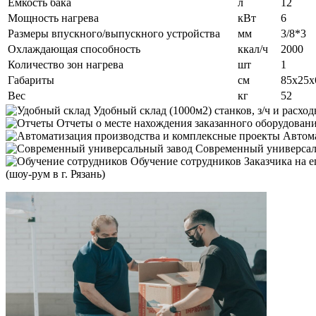
Ёмкость бака
л
12
Мощность нагрева
кВт
6
Размеры впускного/выпускного устройства
мм
3/8*3
Охлаждающая способность
ккал/ч
2000
Количество зон нагрева
шт
1
Габариты
см
85х25х
Вес
кг
52
Удобный склад
(1000м2) станков, з/ч и расход
Отчеты
о месте нахождения заказанного оборудовани
Автома
Современный универса
Обучение сотрудников
Заказчика на 
(шоу-рум в г. Рязань)