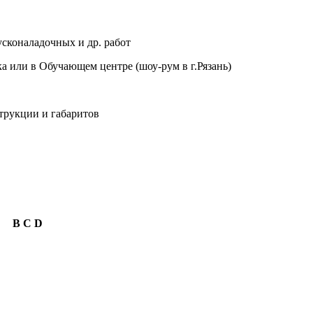
сконаладочных и др. работ
а или в Обучающем центре (шоу-рум в г.Рязань)
трукции и габаритов
B
C
D