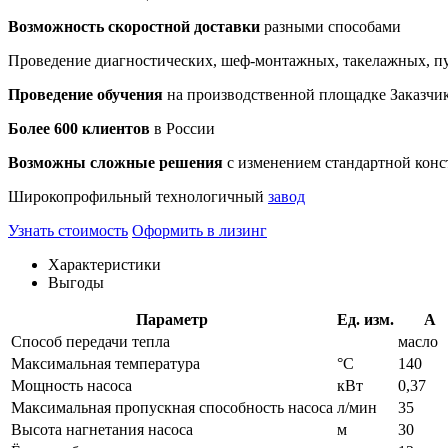
Возможность скоростной доставки
разными способами
Проведение диагностических, шеф-монтажных, такелажных, пу
Проведение обучения
на производственной площадке Заказчик
Более 600 клиентов
в России
Возможны сложные решения
с изменением стандартной конс
Широкопрофильный технологичный
завод
Узнать стоимость
Оформить в лизинг
Характеристики
Выгоды
Параметр
Ед. изм.
A
Способ передачи тепла
масло
Максимальная температура
°С
140
Мощность насоса
кВт
0,37
Максимальная пропускная способность насоса
л/мин
35
Высота нагнетания насоса
м
30