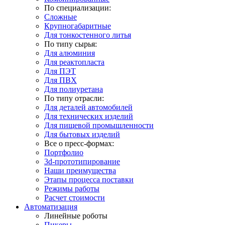
По специализации:
Сложные
Крупногабаритные
Для тонкостенного литья
По типу сырья:
Для алюминия
Для реактопласта
Для ПЭТ
Для ПВХ
Для полиуретана
По типу отрасли:
Для деталей автомобилей
Для технических изделий
Для пищевой промышленности
Для бытовых изделий
Все о пресс-формах:
Портфолио
3d-прототипирование
Наши преимущества
Этапы процесса поставки
Режимы работы
Расчет стоимости
Автоматизация
Линейные роботы
Пикеры