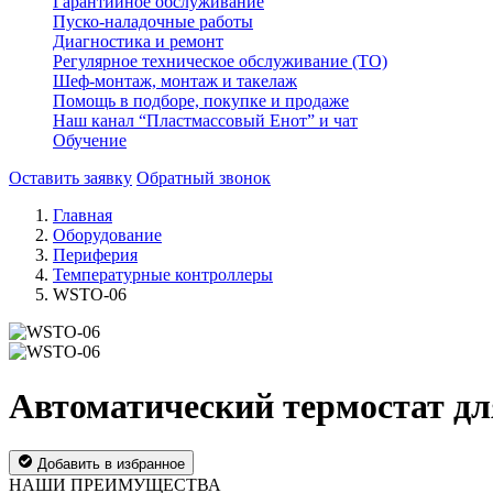
Гарантийное обслуживание
Пуско-наладочные работы
Диагностика и ремонт
Регулярное техническое обслуживание (ТО)
Шеф-монтаж, монтаж и такелаж
Помощь в подборе, покупке и продаже
Наш канал “Пластмассовый Енот” и чат
Обучение
Оставить заявку
Обратный звонок
Главная
Оборудование
Периферия
Температурные контроллеры
WSTO-06
Автоматический термостат д
Добавить в избранное
НАШИ ПРЕИМУЩЕСТВА