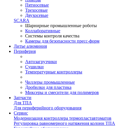
Пятиосевые
Трехосевые
Двухосевые
SCARA
Шарнирные промышленные роботы
Коллаборативные
Системы контроля качества
Камеры для безопасности пресс-форм
Литье алюминия
Периферия
Автозагрузчики
Сушилки
Температурные контроллеры
Чиллеры промышленные
Дробилки для пластика
Миксеры и смесители для полимеров
Запчасти
Для ТПА
Для периферийного оборудования
Сервис
Модернизация контроллера термопластавтоматов
Регулировка равномерного натяжения колонн ТПА