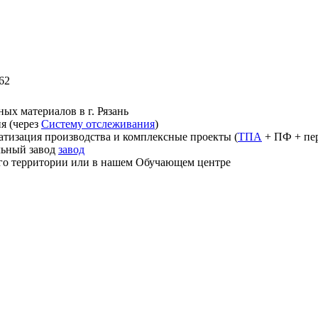
62
ных материалов в г. Рязань
я (через
Систему отслеживания
)
тизация производства и комплексные проекты
(
ТПА
+ ПФ + пе
льный завод
завод
его территории или в нашем Обучающем центре