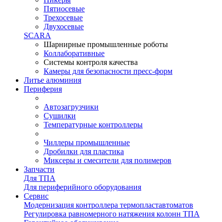
Пятиосевые
Трехосевые
Двухосевые
SCARA
Шарнирные промышленные роботы
Коллаборативные
Системы контроля качества
Камеры для безопасности пресс-форм
Литье алюминия
Периферия
Автозагрузчики
Сушилки
Температурные контроллеры
Чиллеры промышленные
Дробилки для пластика
Миксеры и смесители для полимеров
Запчасти
Для ТПА
Для периферийного оборудования
Сервис
Модернизация контроллера термопластавтоматов
Регулировка равномерного натяжения колонн ТПА