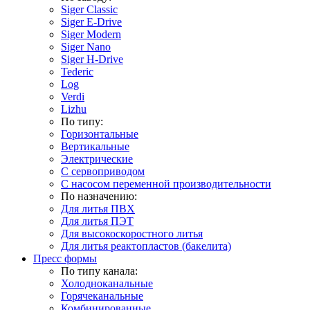
Siger Classic
Siger E-Drive
Siger Modern
Siger Nano
Siger H-Drive
Tederic
Log
Verdi
Lizhu
По типу:
Горизонтальные
Вертикальные
Электрические
С сервоприводом
С насосом переменной производительности
По назначению:
Для литья ПВХ
Для литья ПЭТ
Для высокоскоростного литья
Для литья реактопластов (бакелита)
Пресс формы
По типу канала:
Холодноканальные
Горячеканальные
Комбинированные