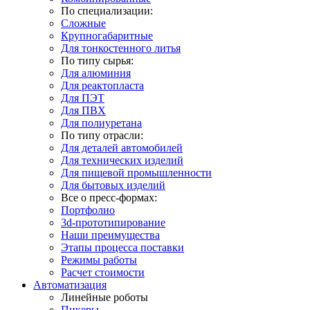
По специализации:
Сложные
Крупногабаритные
Для тонкостенного литья
По типу сырья:
Для алюминия
Для реактопласта
Для ПЭТ
Для ПВХ
Для полиуретана
По типу отрасли:
Для деталей автомобилей
Для технических изделий
Для пищевой промышленности
Для бытовых изделий
Все о пресс-формах:
Портфолио
3d-прототипирование
Наши преимущества
Этапы процесса поставки
Режимы работы
Расчет стоимости
Автоматизация
Линейные роботы
Пикеры