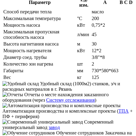
Параметр
A
B
C
D
изм.
Способ передачи тепла
масло
Максимальная температура
°С
200
Мощность насоса
кВт
0,75*2
Максимальная пропускная
л/мин
45
способность насоса
Высота нагнетания насоса
м
30
Мощность нагревателя
кВт
12*2
Диаметр соед. трубы
3/8"*8
Количество зон нагрева
шт
2
Габариты
мм
730*580*663
Вес
кг
125
Удобный склад
(1000м2) станков, з/ч и
расходных материалов в г. Рязань
Отчеты
о месте нахождения заказанного
оборудования (через
Систему отслеживания
)
Автоматизация производства и комплексные проекты
(
ТПА
+
ПФ + периферия)
Современный
универсальный завод
завод
Обучение сотрудников
Заказчика на