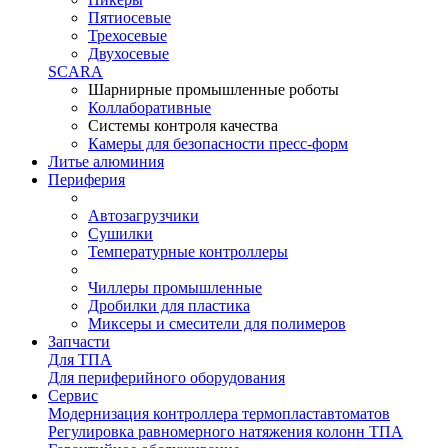
Пятиосевые
Трехосевые
Двухосевые
SCARA
Шарнирные промышленные роботы
Коллаборативные
Системы контроля качества
Камеры для безопасности пресс-форм
Литье алюминия
Периферия
Автозагрузчики
Сушилки
Температурные контроллеры
Чиллеры промышленные
Дробилки для пластика
Миксеры и смесители для полимеров
Запчасти
Для ТПА
Для периферийного оборудования
Сервис
Модернизация контроллера термопластавтоматов
Регулировка равномерного натяжения колонн ТПА