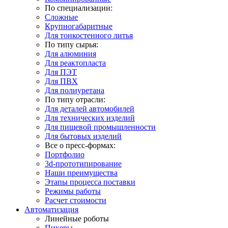
По специализации:
Сложные
Крупногабаритные
Для тонкостенного литья
По типу сырья:
Для алюминия
Для реактопласта
Для ПЭТ
Для ПВХ
Для полиуретана
По типу отрасли:
Для деталей автомобилей
Для технических изделий
Для пищевой промышленности
Для бытовых изделий
Все о пресс-формах:
Портфолио
3d-прототипирование
Наши преимущества
Этапы процесса поставки
Режимы работы
Расчет стоимости
Автоматизация
Линейные роботы
Пикеры