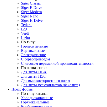
Siger Classic
Siger E-Drive
Siger Modern
Siger Nano
Siger H-Drive
Tederic
Log
Verdi
Lizhu
По типу:
Горизонтальные
Вертикальные
Электрические
С сервоприводом
С насосом переменной производительности
По назначению:
Для литья ПВХ
Для литья ПЭТ
Для высокоскоростного литья
Для литья реактопластов (бакелита)
Пресс формы
По типу канала:
Холодноканальные
Горячеканальные
Комбинированные