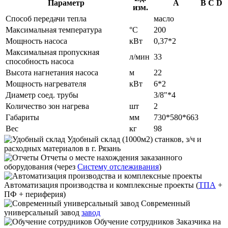
Параметр
A
B
C
D
изм.
Способ передачи тепла
масло
Максимальная температура
°С
200
Мощность насоса
кВт
0,37*2
Максимальная пропускная
л/мин
33
способность насоса
Высота нагнетания насоса
м
22
Мощность нагревателя
кВт
6*2
Диаметр соед. трубы
3/8"*4
Количество зон нагрева
шт
2
Габариты
мм
730*580*663
Вес
кг
98
Удобный склад
(1000м2) станков, з/ч и
расходных материалов в г. Рязань
Отчеты
о месте нахождения заказанного
оборудования (через
Систему отслеживания
)
Автоматизация производства и комплексные проекты
(
ТПА
+
ПФ + периферия)
Современный
универсальный завод
завод
Обучение сотрудников
Заказчика на