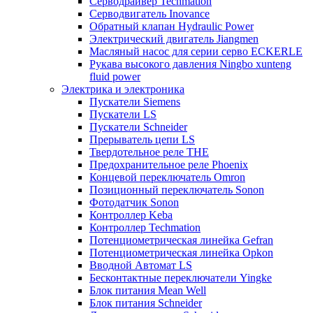
Серводрайвер Techmation
Серводвигатель Inovance
Обратный клапан Hydraulic Power
Электрический двигатель Jiangmen
Масляный насос для серии серво ECKERLE
Рукава высокого давления Ningbo xunteng
fluid power
Электрика и электроника
Пускатели Siemens
Пускатели LS
Пускатели Schneider
Прерыватель цепи LS
Твердотельное реле THE
Предохранительное реле Phoenix
Концевой переключатель Omron
Позиционный переключатель Sonon
Фотодатчик Sonon
Контроллер Keba
Контроллер Techmation
Потенциометрическая линейка Gefran
Потенциометрическая линейка Opkon
Вводной Автомат LS
Бесконтактные переключатели Yingke
Блок питания Mean Well
Блок питания Schneider