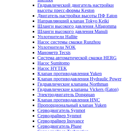
Гидравлический двигатель настройки
высоты пресс-формы Keston
Двигатель настройки высоты ПФ Eaton
Направляющий клапан Tokyo Keiki
Шланги высокого давления Alfagomma
Шланги высокого давления Manuli
Уплотнители Hallite
Насос системы смазки Runzhou
Уплотнители NOK
Манометр Tecsis
Система автоматической смазки HERG
Насос Sumitomo
Насос HYTEK
Клапан противодавления Yuken
Клапан противодавления Hydraulic Power
Гидравлические клапаны Northman
Гидравлические клапаны Vickers (Eaton)
Электродвигатель Dongguan
Клапан противодавления HNC
Пропорциональный клапан Yuken
Серводвигатель Synmot
Серводрайвер Synmot
Серводрайвер Inovance
Серводвигатель Phase