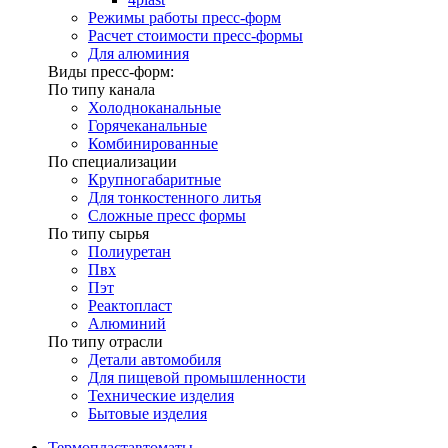
Режимы работы пресс-форм
Расчет стоимости пресс-формы
Для алюминия
Виды пресс-форм:
По типу канала
Холодноканальные
Горячеканальные
Комбинированные
По специализации
Крупногабаритные
Для тонкостенного литья
Сложные пресс формы
По типу сырья
Полиуретан
Пвх
Пэт
Реактопласт
Алюминий
По типу отрасли
Детали автомобиля
Для пищевой промышленности
Технические изделия
Бытовые изделия
Термопластавтоматы