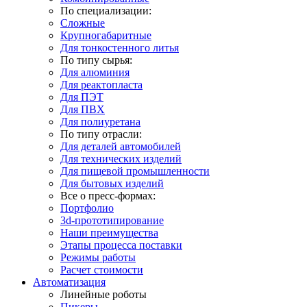
По специализации:
Сложные
Крупногабаритные
Для тонкостенного литья
По типу сырья:
Для алюминия
Для реактопласта
Для ПЭТ
Для ПВХ
Для полиуретана
По типу отрасли:
Для деталей автомобилей
Для технических изделий
Для пищевой промышленности
Для бытовых изделий
Все о пресс-формах:
Портфолио
3d-прототипирование
Наши преимущества
Этапы процесса поставки
Режимы работы
Расчет стоимости
Автоматизация
Линейные роботы
Пикеры