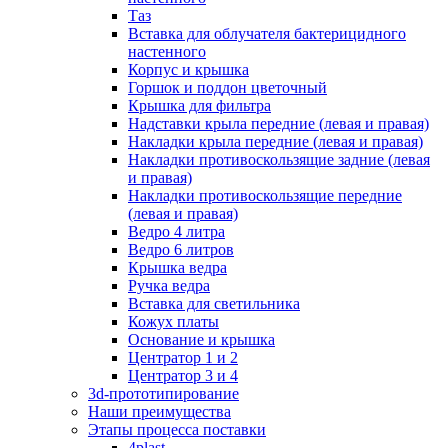
Таз
Вставка для облучателя бактерицидного
настенного
Корпус и крышка
Горшок и поддон цветочный
Крышка для фильтра
Надставки крыла передние (левая и правая)
Накладки крыла передние (левая и правая)
Накладки противоскользящие задние (левая
и правая)
Накладки противоскользящие передние
(левая и правая)
Ведро 4 литра
Ведро 6 литров
Крышка ведра
Ручка ведра
Вставка для светильника
Кожух платы
Основание и крышка
Центратор 1 и 2
Центратор 3 и 4
3d-прототипирование
Наши преимущества
Этапы процесса поставки
4plast