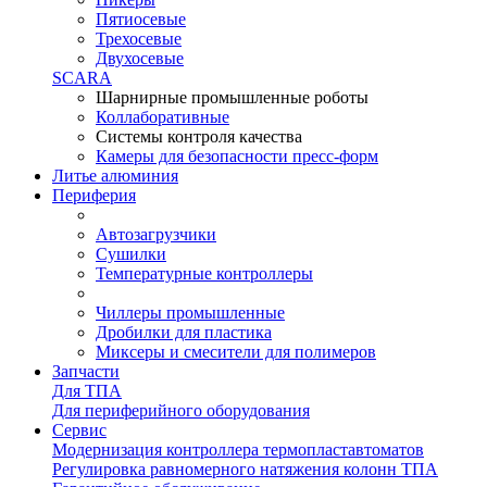
Пятиосевые
Трехосевые
Двухосевые
SCARA
Шарнирные промышленные роботы
Коллаборативные
Системы контроля качества
Камеры для безопасности пресс-форм
Литье алюминия
Периферия
Автозагрузчики
Сушилки
Температурные контроллеры
Чиллеры промышленные
Дробилки для пластика
Миксеры и смесители для полимеров
Запчасти
Для ТПА
Для периферийного оборудования
Сервис
Модернизация контроллера термопластавтоматов
Регулировка равномерного натяжения колонн ТПА