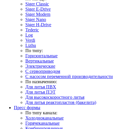
Siger Classic
Siger E-Drive
Siger Modern
Siger Nano
Siger H-Drive
Tederic
Log
Verdi
Lizhu
По типу:
Горизонтальные
Вертикальные
Электрические
С сервоприводом
С насосом переменной производительности
По назначению:
Для литья ПВХ
Для литья ПЭТ
Для высокоскоростного литья
Для литья реактопластов (бакелита)
Пресс формы
По типу канала:
Холодноканальные
Горячеканальные
Комбинированные