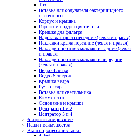
Таз
Вставка для облучателя бактерицидного
настенного
Корпус и крышка
Горшок и поддон цветочный
Крышка для фильтра
Надставки крыла передние (левая и правая)
Накладки крыла передние (левая и правая)
Накладки противоскользящие задние (левая
и правая)
Накладки противоскользящие передние
(левая и правая)
Ведро 4 литра
Ведро 6 литров
Крышка ведра
Ручка ведра
Вставка для светильника
Кожух платы
Основание и крышка
Центратор 1 и 2
Центратор 3 и 4
3d-прототипирование
Наши преимущества
Этапы процесса поставки
4plast