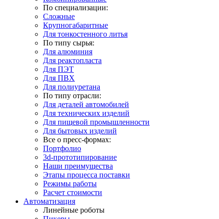
По специализации:
Сложные
Крупногабаритные
Для тонкостенного литья
По типу сырья:
Для алюминия
Для реактопласта
Для ПЭТ
Для ПВХ
Для полиуретана
По типу отрасли:
Для деталей автомобилей
Для технических изделий
Для пищевой промышленности
Для бытовых изделий
Все о пресс-формах:
Портфолио
3d-прототипирование
Наши преимущества
Этапы процесса поставки
Режимы работы
Расчет стоимости
Автоматизация
Линейные роботы
Пикеры