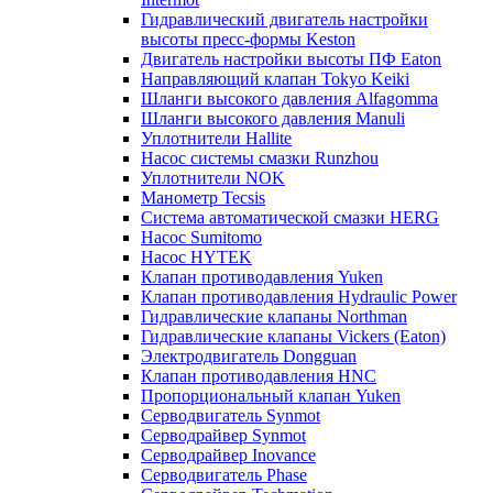
Гидравлический двигатель настройки
высоты пресс-формы Keston
Двигатель настройки высоты ПФ Eaton
Направляющий клапан Tokyo Keiki
Шланги высокого давления Alfagomma
Шланги высокого давления Manuli
Уплотнители Hallite
Насос системы смазки Runzhou
Уплотнители NOK
Манометр Tecsis
Система автоматической смазки HERG
Насос Sumitomo
Насос HYTEK
Клапан противодавления Yuken
Клапан противодавления Hydraulic Power
Гидравлические клапаны Northman
Гидравлические клапаны Vickers (Eaton)
Электродвигатель Dongguan
Клапан противодавления HNC
Пропорциональный клапан Yuken
Серводвигатель Synmot
Серводрайвер Synmot
Серводрайвер Inovance
Серводвигатель Phase