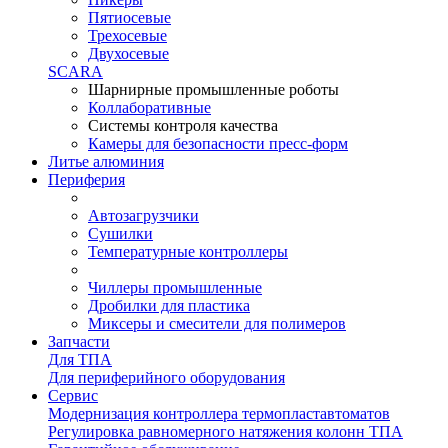
Пятиосевые
Трехосевые
Двухосевые
SCARA
Шарнирные промышленные роботы
Коллаборативные
Системы контроля качества
Камеры для безопасности пресс-форм
Литье алюминия
Периферия
Автозагрузчики
Сушилки
Температурные контроллеры
Чиллеры промышленные
Дробилки для пластика
Миксеры и смесители для полимеров
Запчасти
Для ТПА
Для периферийного оборудования
Сервис
Модернизация контроллера термопластавтоматов
Регулировка равномерного натяжения колонн ТПА