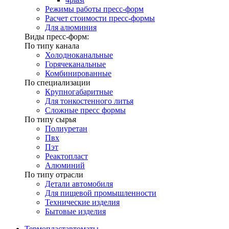
Режимы работы пресс-форм
Расчет стоимости пресс-формы
Для алюминия
Виды пресс-форм:
По типу канала
Холодноканальные
Горячеканальные
Комбинированные
По специализации
Крупногабаритные
Для тонкостенного литья
Сложные пресс формы
По типу сырья
Полиуретан
Пвх
Пэт
Реактопласт
Алюминий
По типу отрасли
Детали автомобиля
Для пищевой промышленности
Технические изделия
Бытовые изделия
Термопластавтоматы