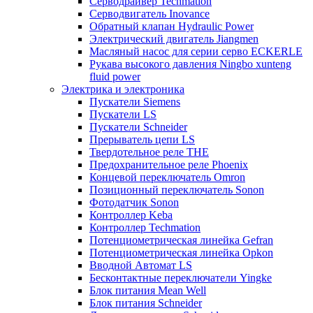
Серводрайвер Techmation
Серводвигатель Inovance
Обратный клапан Hydraulic Power
Электрический двигатель Jiangmen
Масляный насос для серии серво ECKERLE
Рукава высокого давления Ningbo xunteng
fluid power
Электрика и электроника
Пускатели Siemens
Пускатели LS
Пускатели Schneider
Прерыватель цепи LS
Твердотельное реле THE
Предохранительное реле Phoenix
Концевой переключатель Omron
Позиционный переключатель Sonon
Фотодатчик Sonon
Контроллер Keba
Контроллер Techmation
Потенциометрическая линейка Gefran
Потенциометрическая линейка Opkon
Вводной Автомат LS
Бесконтактные переключатели Yingke
Блок питания Mean Well
Блок питания Schneider