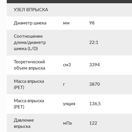
УЗЕЛ ВПРЫСКА
Диаметр шнека
мм
98
Соотношение
длина/диаметр
22:1
шнека (L/D)
Теоретический
см3
3394
объем впрыска
Масса впрыска
г
3870
(PET)
Масса впрыска
унция
136,5
(PET)
Давление
мПа
122
впрыска