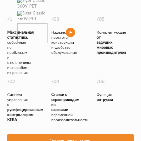
Максимальная
Надежная
Комплектующие
статистика,
простота
от
собранная
конструкции
ведущих
по
и удобство
мировых
проблемам
обслуживания
производителей
и
отклонениям
и способам
их решения
Система
Станки с
Функция
управления
сервоприводом
интрузии
с
и с
русифицированным
насосами
контроллером
переменной
КЕВА
производительности