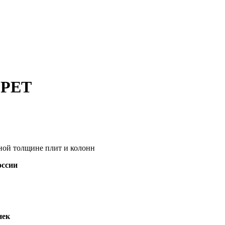
-PET
ной толщине плит и колонн
оссии
нек