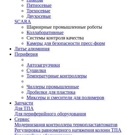
Пятиосевые
Трехосевые
Двухосевые
SCARA
Шарнирные промышленные роботы
Коллаборативные
Системы контроля качества
Камеры для безопасности пресс-форм
Литье алюминия
Периферия
Автозагрузчики
Сушилки
Температурные контроллеры
Чиллеры промышленные
Дробилки для пластика
Миксеры и смесители для полимеров
Запчасти
Для ТПА
Для периферийного оборудования
Сервис
Модернизация контроллера термопластавтоматов
Регулировка равномерного натяжения колонн ТПА