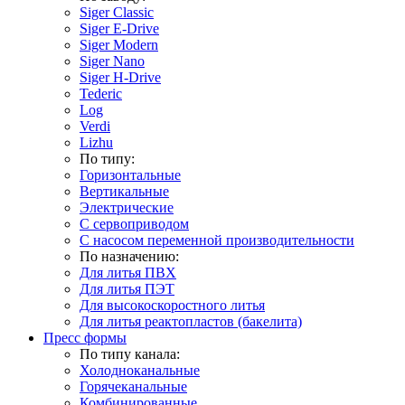
Siger Classic
Siger E-Drive
Siger Modern
Siger Nano
Siger H-Drive
Tederic
Log
Verdi
Lizhu
По типу:
Горизонтальные
Вертикальные
Электрические
С сервоприводом
С насосом переменной производительности
По назначению:
Для литья ПВХ
Для литья ПЭТ
Для высокоскоростного литья
Для литья реактопластов (бакелита)
Пресс формы
По типу канала:
Холодноканальные
Горячеканальные
Комбинированные