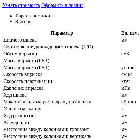
Узнать стоимость
Оформить в лизинг
Характеристики
Выгоды
Параметр
Ед. изм.
Диаметр шнека
мм
Соотношение длина/диаметр шнека (L/D)
Объем впрыска
см3
Масса впрыска (PET)
г
Масса впрыска (PET)
унция
Скорость впрыска
см3/с
Скорость пластикации
кг/ч
Давление впрыска
мПа
Ход шнека
мм
Максимальная скорость вращения шнека
об/мин
Усилие смыкания
т
Ход раскрытия
мм
Размер плит
мм
Расстояние между колоннами: горизонт
мм
Расстояние между колоннами: вертикаль
мм