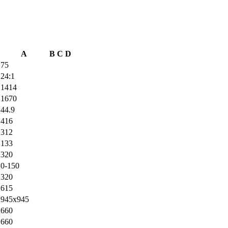
A
B
C
D
75
24:1
1414
1670
44.9
416
312
133
320
0-150
320
615
945x945
660
660