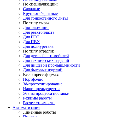
По специализации:
Сложные
Крупногабаритные
Для тонкостенного литья
По типу сырья:
Для алюминия
Для реактопласта
Для ПЭТ
Для ПВХ
Для полиуретана
По типу отрасли:
Для деталей автомобилей
Для технических изделий
Для пищевой промышленности
Для бытовых изделий
Все о пресс-формах:
Портфолио
3d-прототипирование
Наши преимущества
Этапы процесса поставки
Режимы работы
Расчет стоимости
Автоматизация
Линейные роботы
Пикеры