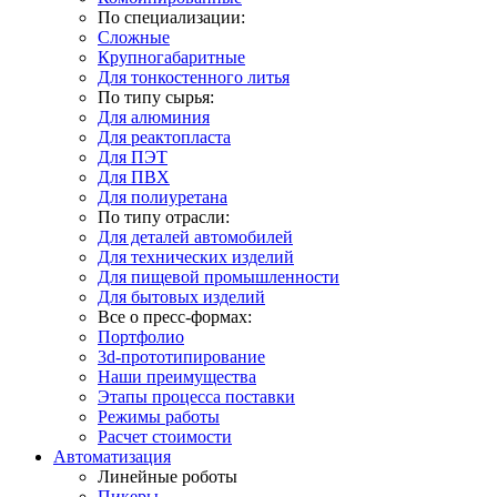
По специализации:
Сложные
Крупногабаритные
Для тонкостенного литья
По типу сырья:
Для алюминия
Для реактопласта
Для ПЭТ
Для ПВХ
Для полиуретана
По типу отрасли:
Для деталей автомобилей
Для технических изделий
Для пищевой промышленности
Для бытовых изделий
Все о пресс-формах:
Портфолио
3d-прототипирование
Наши преимущества
Этапы процесса поставки
Режимы работы
Расчет стоимости
Автоматизация
Линейные роботы
Пикеры