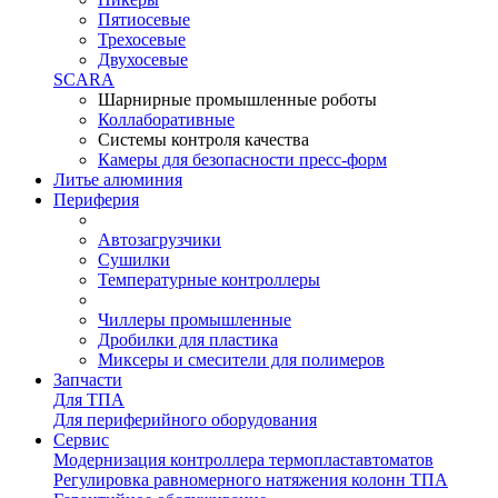
Пятиосевые
Трехосевые
Двухосевые
SCARA
Шарнирные промышленные роботы
Коллаборативные
Системы контроля качества
Камеры для безопасности пресс-форм
Литье алюминия
Периферия
Автозагрузчики
Сушилки
Температурные контроллеры
Чиллеры промышленные
Дробилки для пластика
Миксеры и смесители для полимеров
Запчасти
Для ТПА
Для периферийного оборудования
Сервис
Модернизация контроллера термопластавтоматов
Регулировка равномерного натяжения колонн ТПА