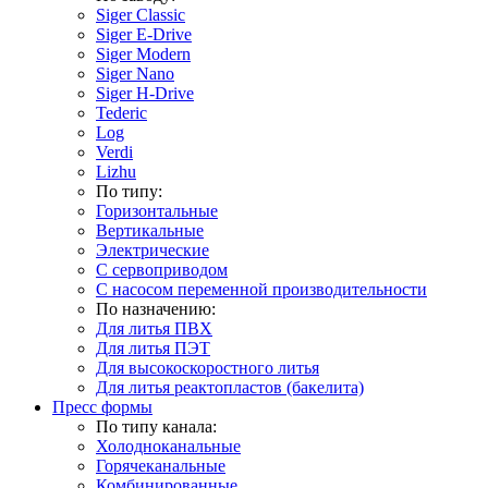
Siger Classic
Siger E-Drive
Siger Modern
Siger Nano
Siger H-Drive
Tederic
Log
Verdi
Lizhu
По типу:
Горизонтальные
Вертикальные
Электрические
С сервоприводом
С насосом переменной производительности
По назначению:
Для литья ПВХ
Для литья ПЭТ
Для высокоскоростного литья
Для литья реактопластов (бакелита)
Пресс формы
По типу канала:
Холодноканальные
Горячеканальные
Комбинированные