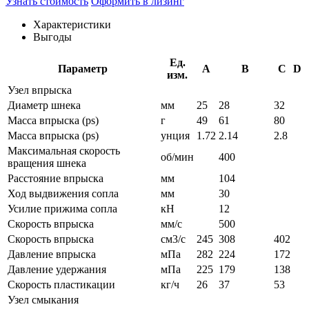
Узнать стоимость
Оформить в лизинг
Характеристики
Выгоды
Ед.
Параметр
A
B
C
D
изм.
Узел впрыска
Диаметр шнека
мм
25
28
32
Масса впрыска (ps)
г
49
61
80
Масса впрыска (ps)
унция
1.72
2.14
2.8
Максимальная скорость
об/мин
400
вращения шнека
Расстояние впрыска
мм
104
Ход выдвижения сопла
мм
30
Усилие прижима сопла
кН
12
Скорость впрыска
мм/с
500
Скорость впрыска
см3/с
245
308
402
Давление впрыска
мПа
282
224
172
Давление удержания
мПа
225
179
138
Скорость пластикации
кг/ч
26
37
53
Узел смыкания