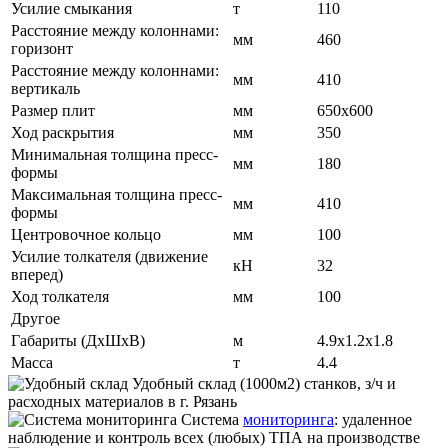
Усилие смыкания
т
110
Расстояние между колоннами:
мм
460
горизонт
Расстояние между колоннами:
мм
410
вертикаль
Размер плит
мм
650x600
Ход раскрытия
мм
350
Минимальная толщина пресс-
мм
180
формы
Максимальная толщина пресс-
мм
410
формы
Центровочное кольцо
мм
100
Усилие толкателя (движение
кН
32
вперед)
Ход толкателя
мм
100
Другое
Габариты (ДxШxВ)
м
4.9x1.2x1.8
Масса
т
4.4
Удобный склад
(1000м2) станков, з/ч и
расходных материалов в г. Рязань
Система
мониторинга
:
удаленное
наблюдение и контроль всех (любых) ТПА на производстве