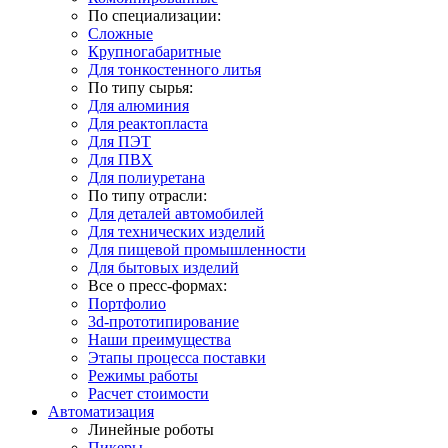
По специализации:
Сложные
Крупногабаритные
Для тонкостенного литья
По типу сырья:
Для алюминия
Для реактопласта
Для ПЭТ
Для ПВХ
Для полиуретана
По типу отрасли:
Для деталей автомобилей
Для технических изделий
Для пищевой промышленности
Для бытовых изделий
Все о пресс-формах:
Портфолио
3d-прототипирование
Наши преимущества
Этапы процесса поставки
Режимы работы
Расчет стоимости
Автоматизация
Линейные роботы
Пикеры