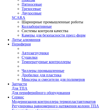
Пятиосевые
Трехосевые
Двухосевые
SCARA
Шарнирные промышленные роботы
Коллаборативные
Системы контроля качества
Камеры для безопасности пресс-форм
Литье алюминия
Периферия
Автозагрузчики
Сушилки
Температурные контроллеры
Чиллеры промышленные
Дробилки для пластика
Миксеры и смесители для полимеров
Запчасти
Для ТПА
Для периферийного оборудования
Сервис
Модернизация контроллера термопластавтоматов
Регулировка равномерного натяжения колонн ТПА