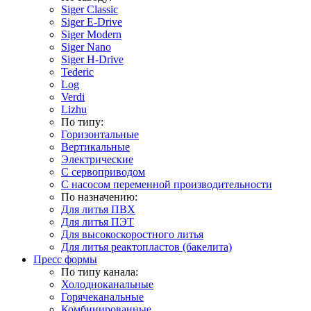
Siger Classic
Siger E-Drive
Siger Modern
Siger Nano
Siger H-Drive
Tederic
Log
Verdi
Lizhu
По типу:
Горизонтальные
Вертикальные
Электрические
С сервоприводом
С насосом переменной производительности
По назначению:
Для литья ПВХ
Для литья ПЭТ
Для высокоскоростного литья
Для литья реактопластов (бакелита)
Пресс формы
По типу канала:
Холодноканальные
Горячеканальные
Комбинированные