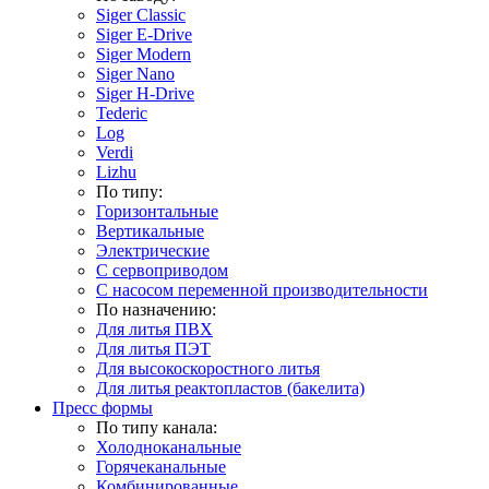
Siger Classic
Siger E-Drive
Siger Modern
Siger Nano
Siger H-Drive
Tederic
Log
Verdi
Lizhu
По типу:
Горизонтальные
Вертикальные
Электрические
С сервоприводом
С насосом переменной производительности
По назначению:
Для литья ПВХ
Для литья ПЭТ
Для высокоскоростного литья
Для литья реактопластов (бакелита)
Пресс формы
По типу канала:
Холодноканальные
Горячеканальные
Комбинированные