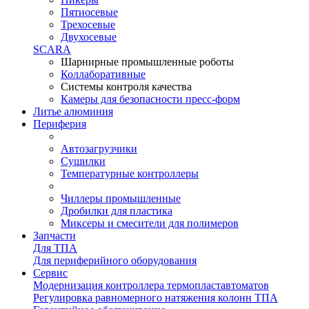
Пятиосевые
Трехосевые
Двухосевые
SCARA
Шарнирные промышленные роботы
Коллаборативные
Системы контроля качества
Камеры для безопасности пресс-форм
Литье алюминия
Периферия
Автозагрузчики
Сушилки
Температурные контроллеры
Чиллеры промышленные
Дробилки для пластика
Миксеры и смесители для полимеров
Запчасти
Для ТПА
Для периферийного оборудования
Сервис
Модернизация контроллера термопластавтоматов
Регулировка равномерного натяжения колонн ТПА