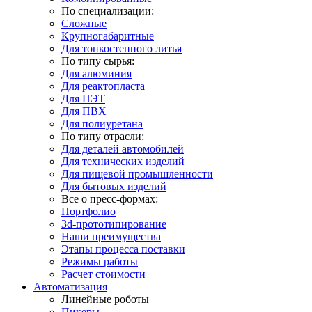
По специализации:
Сложные
Крупногабаритные
Для тонкостенного литья
По типу сырья:
Для алюминия
Для реактопласта
Для ПЭТ
Для ПВХ
Для полиуретана
По типу отрасли:
Для деталей автомобилей
Для технических изделий
Для пищевой промышленности
Для бытовых изделий
Все о пресс-формах:
Портфолио
3d-прототипирование
Наши преимущества
Этапы процесса поставки
Режимы работы
Расчет стоимости
Автоматизация
Линейные роботы
Пикеры