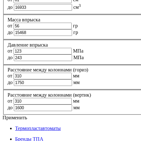
3
до
см
Масса впрыска
от
гр
до
гр
Давление впрыска
от
МПа
до
МПа
Расстояние между колоннами (гориз)
от
мм
до
мм
Расстояние между колоннами (вертик)
от
мм
до
мм
Применить
Термопластавтоматы
Бренды ТПА