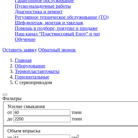
Гарантийное обслуживание
Пуско-наладочные работы
Диагностика и ремонт
Регулярное техническое обслуживание (ТО)
Шеф-монтаж, монтаж и такелаж
Помощь в подборе, покупке и продаже
Наш канал “Пластмассовый Енот” и чат
Обучение
Оставить заявку
Обратный звонок
Главная
Оборудование
Термопластавтоматы
Горизонтальные
С сервоприводом
Фильтры
Усилие смыкания
от
тонн
до
тонн
Объем впрыска
3
от
см