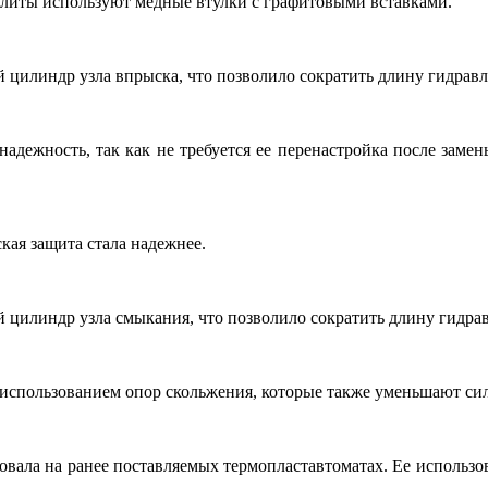
плиты используют медные втулки с графитовыми вставками.
 цилиндр узла впрыска, что позволило сократить длину гидрав
 надежность, так как не требуется ее перенастройка после за
ская защита стала надежнее.
 цилиндр узла смыкания, что позволило сократить длину гидра
 использованием опор скольжения, которые также уменьшают си
овала на ранее поставляемых термопластавтоматах. Ее использ