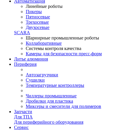
Автоматизация
Линейные роботы
Пикеры
Пятиосевые
Трехосевые
Двухосевые
SCARA
Шарнирные промышленные роботы
Коллаборативные
Системы контроля качества
Камеры для безопасности пресс-форм
Литье алюминия
Периферия
Автозагрузчики
Сушилки
Температурные контроллеры
Чиллеры промышленные
Дробилки для пластика
Миксеры и смесители для полимеров
Запчасти
Для ТПА
Для периферийного оборудования
Сервис