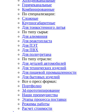
Холодноканальные
Горячеканальные
Комбинированные
По специализации:
Сложные
Крупногабаритные
Для тонкостенного литья
По типу сырья:
Для алюминия
Для реактопласта
Для ПЭТ
Для ПВХ
Для полиуретана
По типу отрасли:
Для деталей автомобилей
Для технических изделий
Для пищевой промышленности
Для бытовых изделий
Все о пресс-формах:
Портфолио
3d-прототипирование
Наши преимущества
Этапы процесса поставки
Режимы работы
Расчет стоимости