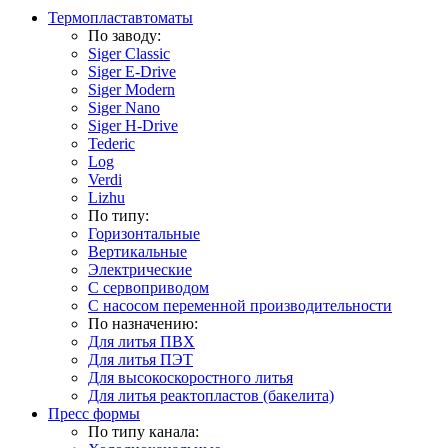
Термопластавтоматы
По заводу:
Siger Classic
Siger E-Drive
Siger Modern
Siger Nano
Siger H-Drive
Tederic
Log
Verdi
Lizhu
По типу:
Горизонтальные
Вертикальные
Электрические
С сервоприводом
С насосом переменной производительности
По назначению:
Для литья ПВХ
Для литья ПЭТ
Для высокоскоростного литья
Для литья реактопластов (бакелита)
Пресс формы
По типу канала: