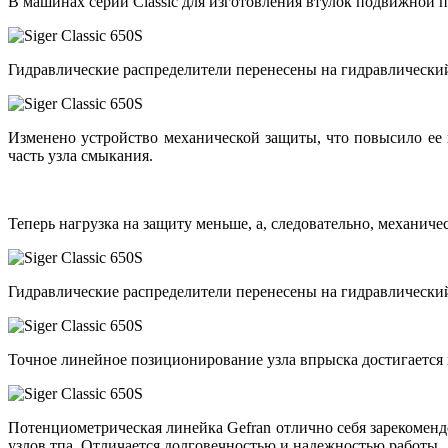
В машинах серии Classic для изготовления втулок подвижной 
Гидравлические распределители перенесены на гидравлический
Изменено устройство механической защиты, что повысило ее
часть узла смыкания.
Теперь нагрузка на защиту меньше, а, следовательно, механиче
Гидравлические распределители перенесены на гидравлический
Точное линейное позиционирование узла впрыска достигается
Потенциометрическая линейка Gefran отлично себя зарекоменд
узлов тпа. Отличается долговечностью и надежностью работы.