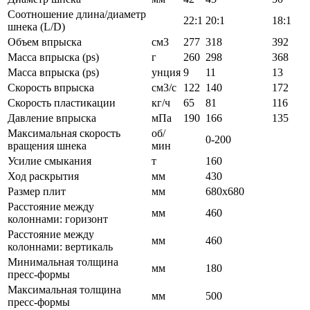
Соотношение длина/диаметр
22:1
20:1
18:1
шнека (L/D)
Объем впрыска
см3
277
318
392
Масса впрыска (ps)
г
260
298
368
Масса впрыска (ps)
унция
9
11
13
Скорость впрыска
см3/с
122
140
172
Скорость пластикации
кг/ч
65
81
116
Давление впрыска
мПа
190
166
135
Максимальная скорость
об/
0-200
вращения шнека
мин
Усилие смыкания
т
160
Ход раскрытия
мм
430
Размер плит
мм
680x680
Расстояние между
мм
460
колоннами: горизонт
Расстояние между
мм
460
колоннами: вертикаль
Минимальная толщина
мм
180
пресс-формы
Максимальная толщина
мм
500
пресс-формы