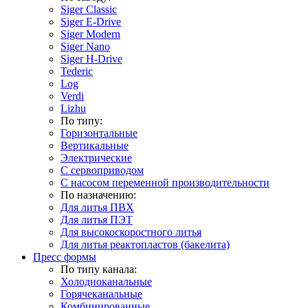
Siger Classic
Siger E-Drive
Siger Modern
Siger Nano
Siger H-Drive
Tederic
Log
Verdi
Lizhu
По типу:
Горизонтальные
Вертикальные
Электрические
С сервоприводом
С насосом переменной производительности
По назначению:
Для литья ПВХ
Для литья ПЭТ
Для высокоскоростного литья
Для литья реактопластов (бакелита)
Пресс формы
По типу канала:
Холодноканальные
Горячеканальные
Комбинированные