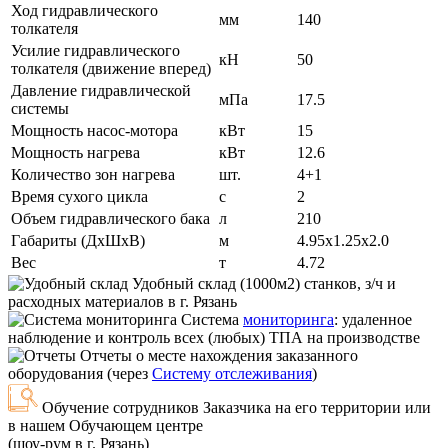
Ход гидравлического
мм
140
толкателя
Усилие гидравлического
кН
50
толкателя (движение вперед)
Давление гидравлической
мПа
17.5
системы
Мощность насос-мотора
кВт
15
Мощность нагрева
кВт
12.6
Количество зон нагрева
шт.
4+1
Время сухого цикла
с
2
Объем гидравлического бака
л
210
Габариты (ДxШxВ)
м
4.95x1.25x2.0
Вес
т
4.72
Удобный склад
(1000м2) станков, з/ч и
расходных материалов в г. Рязань
Система
мониторинга
:
удаленное
наблюдение и контроль всех (любых) ТПА на производстве
Отчеты
о месте нахождения заказанного
оборудования (через
Систему отслеживания
)
Обучение сотрудников
Заказчика на его территории или
в нашем Обучающем центре
(шоу-рум в г. Рязань)