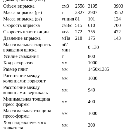
Объем впрыска
см3
2558
3195
3903
Масса впрыска (ps)
г
2327
2907
3552
Масса впрыска (ps)
унция
81
101
124
Скорость впрыска
см3/с
515
610
700
Скорость пластикации
кг/ч
272
355
472
Давление впрыска
мПа
218
175
143
Максимальная скорость
об/
0-130
вращения шнека
мин
Усилие смыкания
т
800
Ход раскрытия
мм
1000
Размер плит
мм
1450x1385
Расстояние между
мм
1030
колоннами: горизонт
Расстояние между
мм
940
колоннами: вертикаль
Минимальная толщина
мм
400
пресс-формы
Максимальная толщина
мм
1000
пресс-формы
Ход гидравлического
мм
300
толкателя