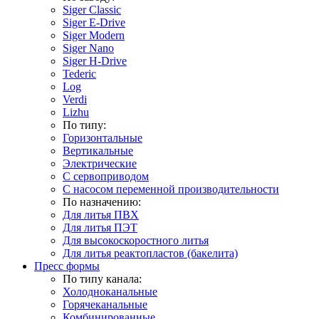
Siger Classic
Siger E-Drive
Siger Modern
Siger Nano
Siger H-Drive
Tederic
Log
Verdi
Lizhu
По типу:
Горизонтальные
Вертикальные
Электрические
С сервоприводом
С насосом переменной производительности
По назначению:
Для литья ПВХ
Для литья ПЭТ
Для высокоскоростного литья
Для литья реактопластов (бакелита)
Пресс формы
По типу канала:
Холодноканальные
Горячеканальные
Комбинированные