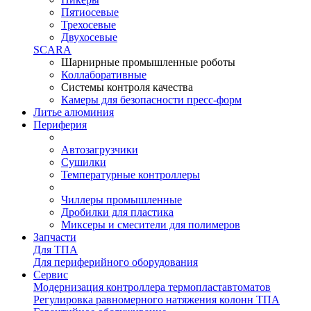
Пятиосевые
Трехосевые
Двухосевые
SCARA
Шарнирные промышленные роботы
Коллаборативные
Системы контроля качества
Камеры для безопасности пресс-форм
Литье алюминия
Периферия
Автозагрузчики
Сушилки
Температурные контроллеры
Чиллеры промышленные
Дробилки для пластика
Миксеры и смесители для полимеров
Запчасти
Для ТПА
Для периферийного оборудования
Сервис
Модернизация контроллера термопластавтоматов
Регулировка равномерного натяжения колонн ТПА