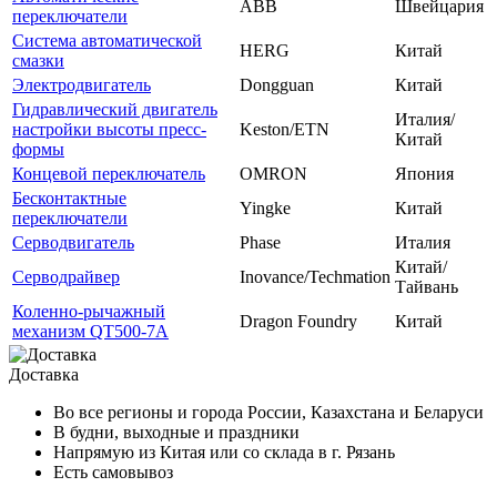
ABB
Швейцария
переключатели
Система автоматической
HERG
Китай
смазки
Электродвигатель
Dongguan
Китай
Гидравлический двигатель
Италия/
настройки высоты пресс-
Keston/ETN
Китай
формы
Концевой переключатель
OMRON
Япония
Бесконтактные
Yingke
Китай
переключатели
Серводвигатель
Phase
Италия
Китай/
Серводрайвер
Inovance/Techmation
Тайвань
Коленно-рычажный
Dragon Foundry
Китай
механизм QT500-7A
Доставка
Во все регионы и города России, Казахстана и Беларуси
В будни, выходные и праздники
Напрямую из Китая или со склада в г. Рязань
Есть самовывоз