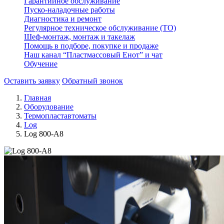
Гарантийное обслуживание
Пуско-наладочные работы
Диагностика и ремонт
Регулярное техническое обслуживание (ТО)
Шеф-монтаж, монтаж и такелаж
Помощь в подборе, покупке и продаже
Наш канал “Пластмассовый Енот” и чат
Обучение
Оставить заявку
Обратный звонок
Главная
Оборудование
Термопластавтоматы
Log
Log 800-A8