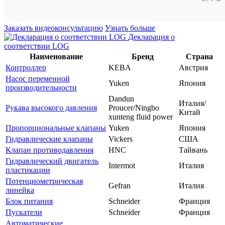
Заказать видеоконсультацию
Узнать больше
Декларация о
соответствии LOG
Наименование
Бренд
Страна
Контроллер
KEBA
Австрия
Насос переменной
Yuken
Япония
производительности
Dandun
Италия/
Рукава высокого давления
Proucer/Ningbo
Китай
xunteng fluid power
Пропорциональные клапаны
Yuken
Япония
Гидравлические клапаны
Vickers
США
Клапан противодавления
HNC
Тайвань
Гидравлический двигатель
Intermot
Италия
пластикации
Потенциометрическая
Gefran
Италия
линейка
Блок питания
Schneider
Франция
Пускатели
Schneider
Франция
Автоматические