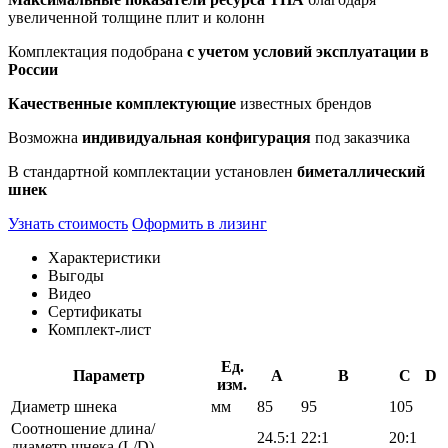
увеличенной толщине плит и колонн
Комплектация подобрана
с учетом условий эксплуатации в
России
Качественные комплектующие
известных брендов
Возможна
индивидуальная конфигурация
под заказчика
В стандартной комплектации установлен
биметаллический
шнек
Узнать стоимость
Оформить в лизинг
Характеристики
Выгоды
Видео
Сертификаты
Комплект-лист
Ед.
Параметр
A
B
C
D
изм.
Диаметр шнека
мм
85
95
105
Соотношение длина/
24.5:1
22:1
20:1
диаметр шнека (L/D)