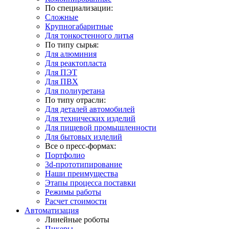
По специализации:
Сложные
Крупногабаритные
Для тонкостенного литья
По типу сырья:
Для алюминия
Для реактопласта
Для ПЭТ
Для ПВХ
Для полиуретана
По типу отрасли:
Для деталей автомобилей
Для технических изделий
Для пищевой промышленности
Для бытовых изделий
Все о пресс-формах:
Портфолио
3d-прототипирование
Наши преимущества
Этапы процесса поставки
Режимы работы
Расчет стоимости
Автоматизация
Линейные роботы
Пикеры