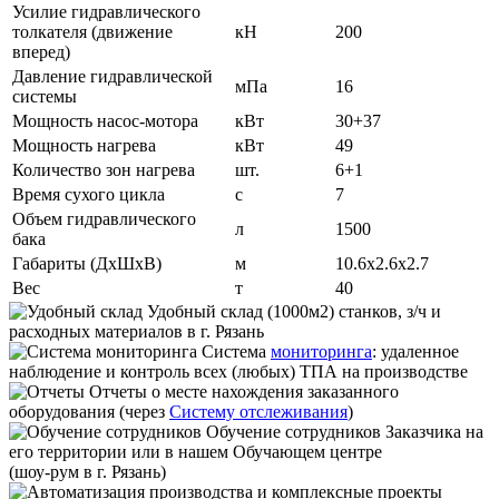
Усилие гидравлического
толкателя (движение
кН
200
вперед)
Давление гидравлической
мПа
16
системы
Мощность насос-мотора
кВт
30+37
Мощность нагрева
кВт
49
Количество зон нагрева
шт.
6+1
Время сухого цикла
с
7
Объем гидравлического
л
1500
бака
Габариты (ДxШxВ)
м
10.6x2.6x2.7
Вес
т
40
Удобный склад
(1000м2) станков, з/ч и
расходных материалов в г. Рязань
Система
мониторинга
:
удаленное
наблюдение и контроль всех (любых) ТПА на производстве
Отчеты
о месте нахождения заказанного
оборудования (через
Систему отслеживания
)
Обучение сотрудников
Заказчика на
его территории или в нашем Обучающем центре
(шоу-рум в г. Рязань)