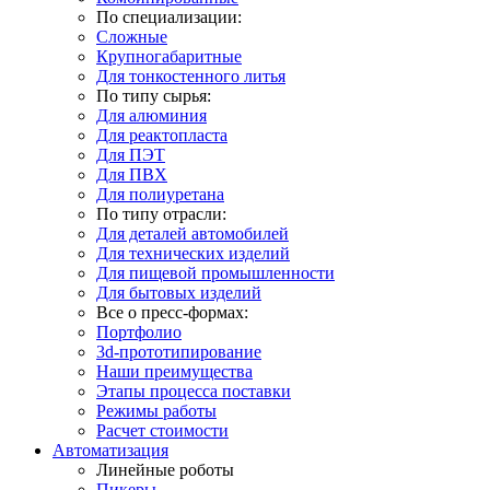
По специализации:
Сложные
Крупногабаритные
Для тонкостенного литья
По типу сырья:
Для алюминия
Для реактопласта
Для ПЭТ
Для ПВХ
Для полиуретана
По типу отрасли:
Для деталей автомобилей
Для технических изделий
Для пищевой промышленности
Для бытовых изделий
Все о пресс-формах:
Портфолио
3d-прототипирование
Наши преимущества
Этапы процесса поставки
Режимы работы
Расчет стоимости
Автоматизация
Линейные роботы
Пикеры