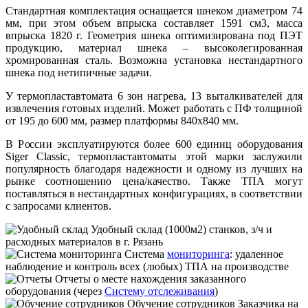
Стандартная комплектация оснащается шнеком диаметром 74
мм, при этом объем впрыска составляет 1591 см3, масса
впрыска 1820 г. Геометрия шнека оптимизирована под ПЭТ
продукцию, материал шнека – высоколегированная
хромированная сталь. Возможна установка нестандартного
шнека под нетипичные задачи.
У термопластавтомата 6 зон нагрева, 13 выталкивателей для
извлечения готовых изделий. Может работать с ПФ толщиной
от 195 до 600 мм, размер платформы 840х840 мм.
В России эксплуатируются более 600 единиц оборудования
Siger Classic, термопластавтоматы этой марки заслужили
популярность благодаря надежности и одному из лучших на
рынке соотношению цена/качество. Также ТПА могут
поставляться в нестандартных конфигурациях, в соответствии
с запросами клиентов.
Удобный склад
(1000м2) станков, з/ч и
расходных материалов в г. Рязань
Система
мониторинга
:
удаленное
наблюдение и контроль всех (любых) ТПА на производстве
Отчеты
о месте нахождения заказанного
оборудования (через
Систему отслеживания
)
Обучение сотрудников
Заказчика на