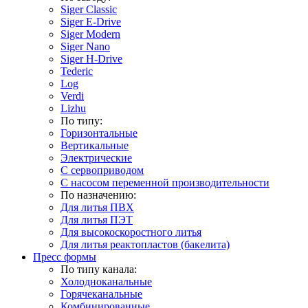
Siger Classic
Siger E-Drive
Siger Modern
Siger Nano
Siger H-Drive
Tederic
Log
Verdi
Lizhu
По типу:
Горизонтальные
Вертикальные
Электрические
С сервоприводом
С насосом переменной производительности
По назначению:
Для литья ПВХ
Для литья ПЭТ
Для высокоскоростного литья
Для литья реактопластов (бакелита)
Пресс формы
По типу канала:
Холодноканальные
Горячеканальные
Комбинированные