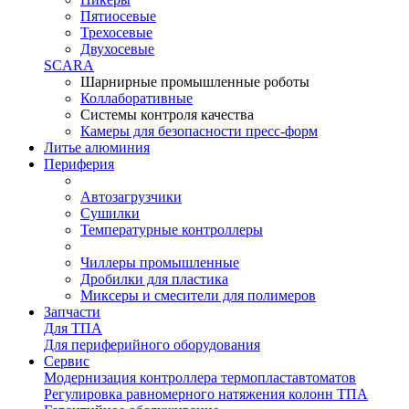
Пятиосевые
Трехосевые
Двухосевые
SCARA
Шарнирные промышленные роботы
Коллаборативные
Системы контроля качества
Камеры для безопасности пресс-форм
Литье алюминия
Периферия
Автозагрузчики
Сушилки
Температурные контроллеры
Чиллеры промышленные
Дробилки для пластика
Миксеры и смесители для полимеров
Запчасти
Для ТПА
Для периферийного оборудования
Сервис
Модернизация контроллера термопластавтоматов
Регулировка равномерного натяжения колонн ТПА