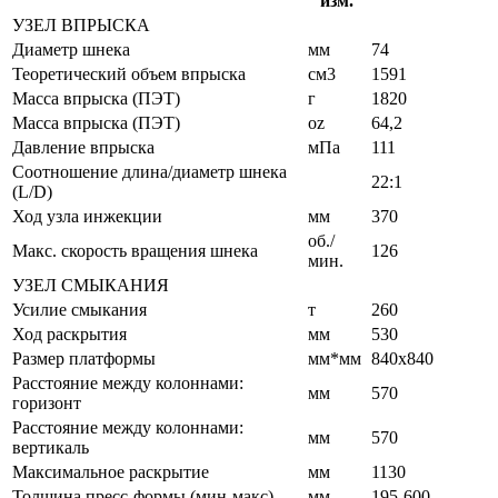
изм.
УЗЕЛ ВПРЫСКА
Диаметр шнека
мм
74
Теоретический объем впрыска
см3
1591
Масса впрыска (ПЭТ)
г
1820
Масса впрыска (ПЭТ)
oz
64,2
Давление впрыска
мПа
111
Соотношение длина/диаметр шнека
22:1
(L/D)
Ход узла инжекции
мм
370
об./
Макс. скорость вращения шнека
126
мин.
УЗЕЛ СМЫКАНИЯ
Усилие смыкания
т
260
Ход раскрытия
мм
530
Размер платформы
мм*мм
840х840
Расстояние между колоннами:
мм
570
горизонт
Расстояние между колоннами:
мм
570
вертикаль
Максимальное раскрытие
мм
1130
Толщина пресс-формы (мин-макс)
мм
195-600