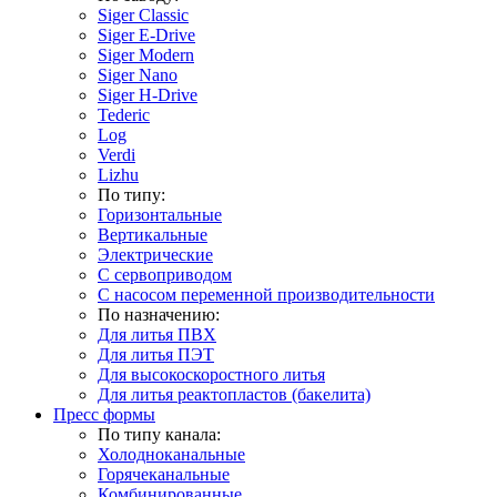
Siger Classic
Siger E-Drive
Siger Modern
Siger Nano
Siger H-Drive
Tederic
Log
Verdi
Lizhu
По типу:
Горизонтальные
Вертикальные
Электрические
С сервоприводом
С насосом переменной производительности
По назначению:
Для литья ПВХ
Для литья ПЭТ
Для высокоскоростного литья
Для литья реактопластов (бакелита)
Пресс формы
По типу канала:
Холодноканальные
Горячеканальные
Комбинированные