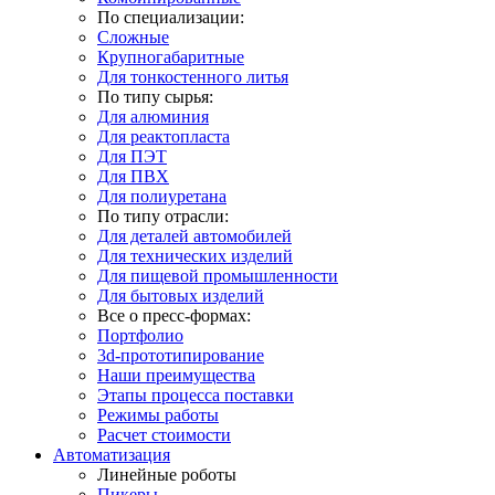
По специализации:
Сложные
Крупногабаритные
Для тонкостенного литья
По типу сырья:
Для алюминия
Для реактопласта
Для ПЭТ
Для ПВХ
Для полиуретана
По типу отрасли:
Для деталей автомобилей
Для технических изделий
Для пищевой промышленности
Для бытовых изделий
Все о пресс-формах:
Портфолио
3d-прототипирование
Наши преимущества
Этапы процесса поставки
Режимы работы
Расчет стоимости
Автоматизация
Линейные роботы
Пикеры