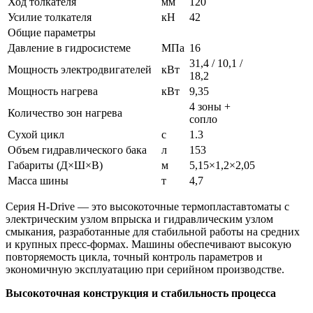
Ход толкателя
мм
120
Усилие толкателя
кН
42
Общие параметры
Давление в гидросистеме
МПа
16
31,4 / 10,1 /
Мощность электродвигателей
кВт
18,2
Мощность нагрева
кВт
9,35
4 зоны +
Количество зон нагрева
сопло
Сухой цикл
с
1.3
Объем гидравлического бака
л
153
Габариты (Д×Ш×В)
м
5,15×1,2×2,05
Масса шины
т
4,7
Серия H-Drive — это высокоточные термопластавтоматы с
электрическим узлом впрыска и гидравлическим узлом
смыкания, разработанные для стабильной работы на средних
и крупных пресс-формах. Машины обеспечивают высокую
повторяемость цикла, точный контроль параметров и
экономичную эксплуатацию при серийном производстве.
Высокоточная конструкция и стабильность процесса