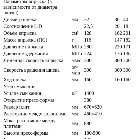
Параметры впрыска (в
зависимости от диаметра
шнека)
Диаметр шнека
мм
32
36
40
Соотношение L:D
22,5
20
18
Объём впрыска
см³
128
162
201
Масса впрыска (ПС)
г
116
147
182
Давление впрыска
МПа
280
220
171
Давление удержания
МПа
224
176
136
Линейная скорость впрыска
мм/с
300
300
300
об/
Скорость вращения шнека
300
300
300
мин
Ход шнека
мм
160
160
160
Узел смыкания
Усилие смыкания
кН
1400
Открытие пресс-формы
380
Размер плит
мм
670×620
Расстояние между колоннами
мм
460×410
Макс. расстояние между
мм
880
плитами
Высота пресс-формы
мм
180-500