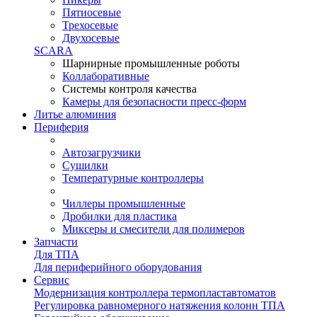
Пятиосевые
Трехосевые
Двухосевые
SCARA
Шарнирные промышленные роботы
Коллаборативные
Системы контроля качества
Камеры для безопасности пресс-форм
Литье алюминия
Периферия
Автозагрузчики
Сушилки
Температурные контроллеры
Чиллеры промышленные
Дробилки для пластика
Миксеры и смесители для полимеров
Запчасти
Для ТПА
Для периферийного оборудования
Сервис
Модернизация контроллера термопластавтоматов
Регулировка равномерного натяжения колонн ТПА