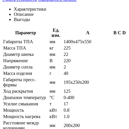
Характеристики
Описание
Выгоды
Ед.
Параметр
A
B
C
D
изм.
Габариты ТПА
мм
1400х475х550
Масса ТПА
кг
225
Диаметр шнека
мм
22
Напряжение
В
220
Диаметр сопла
мм
2
Масса изделия
г
40
Габариты пресс-
мм
195х250х200
формы
Ход раскрытия
мм
125
Диапазон температур
°C
0-400
Усилие смыкания
т
17
Мощность
кВт
0.8
Мощность нагрева
кВт
1.0
Расстояние между
мм
200х200
колоннами