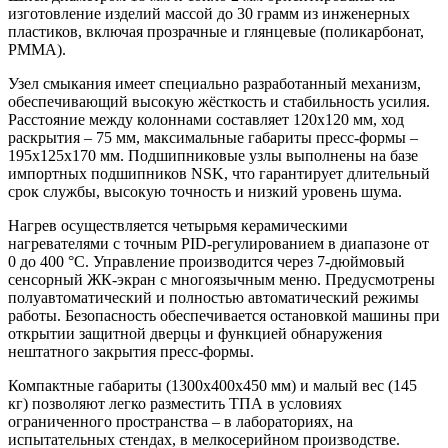
изготовление изделий массой до 30 грамм из инженерных
пластиков, включая прозрачные и глянцевые (поликарбонат,
PMMA).
Узел смыкания имеет специально разработанный механизм,
обеспечивающий высокую жёсткость и стабильность усилия.
Расстояние между колоннами составляет 120х120 мм, ход
раскрытия – 75 мм, максимальные габариты пресс-формы –
195х125х170 мм. Подшипниковые узлы выполнены на базе
импортных подшипников NSK, что гарантирует длительный
срок службы, высокую точность и низкий уровень шума.
Нагрев осуществляется четырьмя керамическими
нагревателями с точным PID-регулированием в диапазоне от
0 до 400 °C. Управление производится через 7-дюймовый
сенсорный ЖК-экран с многоязычным меню. Предусмотрены
полуавтоматический и полностью автоматический режимы
работы. Безопасность обеспечивается остановкой машины при
открытии защитной дверцы и функцией обнаружения
нештатного закрытия пресс-формы.
Компактные габариты (1300х400х450 мм) и малый вес (145
кг) позволяют легко разместить ТПА в условиях
ограниченного пространства – в лабораториях, на
испытательных стендах, в мелкосерийном производстве.