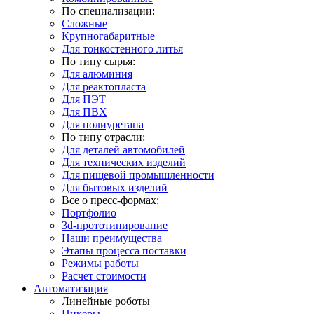
По специализации:
Сложные
Крупногабаритные
Для тонкостенного литья
По типу сырья:
Для алюминия
Для реактопласта
Для ПЭТ
Для ПВХ
Для полиуретана
По типу отрасли:
Для деталей автомобилей
Для технических изделий
Для пищевой промышленности
Для бытовых изделий
Все о пресс-формах:
Портфолио
3d-прототипирование
Наши преимущества
Этапы процесса поставки
Режимы работы
Расчет стоимости
Автоматизация
Линейные роботы
Пикеры