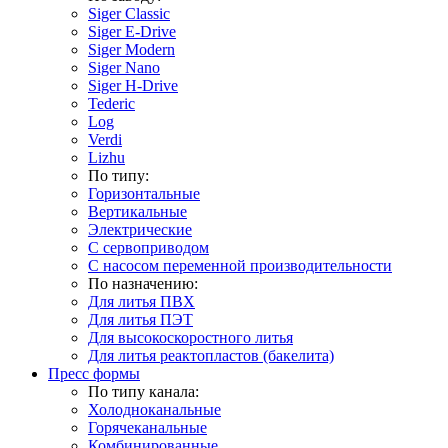
Siger Classic
Siger E-Drive
Siger Modern
Siger Nano
Siger H-Drive
Tederic
Log
Verdi
Lizhu
По типу:
Горизонтальные
Вертикальные
Электрические
С сервоприводом
С насосом переменной производительности
По назначению:
Для литья ПВХ
Для литья ПЭТ
Для высокоскоростного литья
Для литья реактопластов (бакелита)
Пресс формы
По типу канала:
Холодноканальные
Горячеканальные
Комбинированные