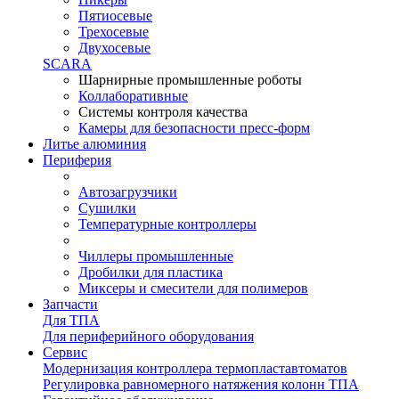
Пятиосевые
Трехосевые
Двухосевые
SCARA
Шарнирные промышленные роботы
Коллаборативные
Системы контроля качества
Камеры для безопасности пресс-форм
Литье алюминия
Периферия
Автозагрузчики
Сушилки
Температурные контроллеры
Чиллеры промышленные
Дробилки для пластика
Миксеры и смесители для полимеров
Запчасти
Для ТПА
Для периферийного оборудования
Сервис
Модернизация контроллера термопластавтоматов
Регулировка равномерного натяжения колонн ТПА