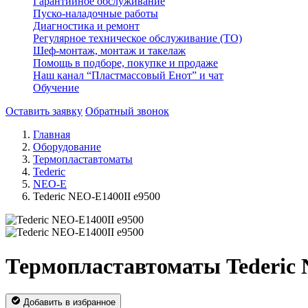
Гарантийное обслуживание
Пуско-наладочные работы
Диагностика и ремонт
Регулярное техническое обслуживание (ТО)
Шеф-монтаж, монтаж и такелаж
Помощь в подборе, покупке и продаже
Наш канал “Пластмассовый Енот” и чат
Обучение
Оставить заявку
Обратный звонок
Главная
Оборудование
Термопластавтоматы
Tederic
NEO-E
Tederic NEO-E1400II e9500
Термопластавтоматы Tederic 
Добавить в избранное