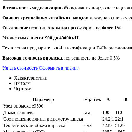
Возможность модификации
оборудования под узкие специаль
Один из крупнейших китайских заводов
международного уров
Отклонение
позиции открытия пресс-формы
не более 1%
Усилие смыкания
от 900 до 40000 кН
Технология предварительной пластификации E-Charge
эконом
Высокая точность впрыска
, погрешность не более 0,5%
Узнать стоимость
Оформить в лизинг
Характеристики
Выгоды
Чертежи
Параметр
Ед. изм.
A
B
Узел впрыска е9500
Диаметр шнека
мм
100
110
Соотношение длины к диаметру шнека
24,2:1
22:1
Теоретический объем впрыска
см3
4239
5129
Масса впрыска (ПС)
г
3857
4667