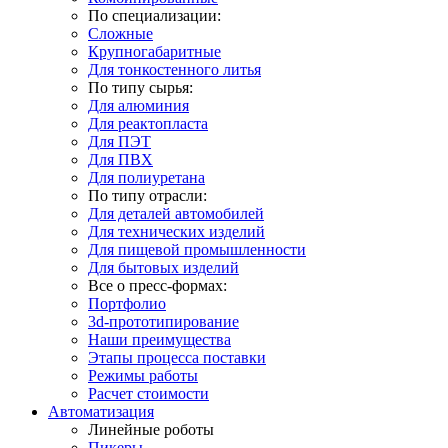
По специализации:
Сложные
Крупногабаритные
Для тонкостенного литья
По типу сырья:
Для алюминия
Для реактопласта
Для ПЭТ
Для ПВХ
Для полиуретана
По типу отрасли:
Для деталей автомобилей
Для технических изделий
Для пищевой промышленности
Для бытовых изделий
Все о пресс-формах:
Портфолио
3d-прототипирование
Наши преимущества
Этапы процесса поставки
Режимы работы
Расчет стоимости
Автоматизация
Линейные роботы
Пикеры