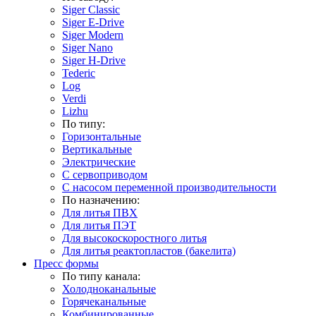
Siger Classic
Siger E-Drive
Siger Modern
Siger Nano
Siger H-Drive
Tederic
Log
Verdi
Lizhu
По типу:
Горизонтальные
Вертикальные
Электрические
С сервоприводом
С насосом переменной производительности
По назначению:
Для литья ПВХ
Для литья ПЭТ
Для высокоскоростного литья
Для литья реактопластов (бакелита)
Пресс формы
По типу канала:
Холодноканальные
Горячеканальные
Комбинированные