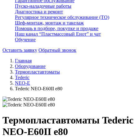
Гарантийное обслуживание
Пуско-наладочные работы
Диагностика и ремонт
Регулярное техническое обслуживание (ТО)
Шеф-монтаж, монтаж и такелаж
Помощь в подборе, покупке и продаже
Наш канал “Пластмассовый Енот” и чат
Обучение
Оставить заявку
Обратный звонок
Главная
Оборудование
Термопластавтоматы
Tederic
NEO-E
Tederic NEO-E60II e80
Термопластавтоматы Tederic
NEO-E60II e80