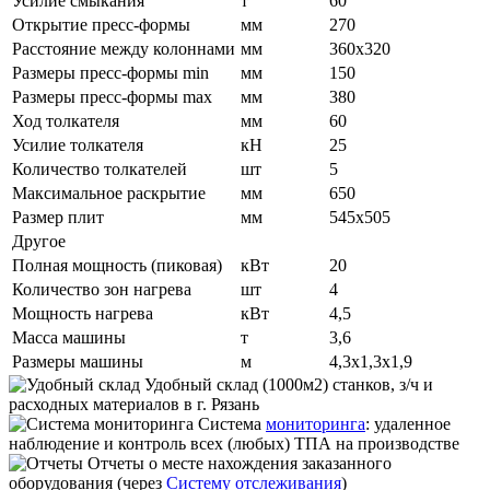
Усилие смыкания
т
60
Открытие пресс-формы
мм
270
Расстояние между колоннами
мм
360х320
Размеры пресс-формы min
мм
150
Размеры пресс-формы max
мм
380
Ход толкателя
мм
60
Усилие толкателя
кН
25
Количество толкателей
шт
5
Максимальное раскрытие
мм
650
Размер плит
мм
545х505
Другое
Полная мощность (пиковая)
кВт
20
Количество зон нагрева
шт
4
Мощность нагрева
кВт
4,5
Масса машины
т
3,6
Размеры машины
м
4,3х1,3х1,9
Удобный склад
(1000м2) станков, з/ч и
расходных материалов в г. Рязань
Система
мониторинга
:
удаленное
наблюдение и контроль всех (любых) ТПА на производстве
Отчеты
о месте нахождения заказанного
оборудования (через
Систему отслеживания
)