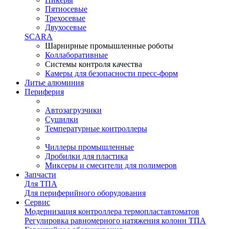
Пятиосевые
Трехосевые
Двухосевые
SCARA
Шарнирные промышленные роботы
Коллаборативные
Системы контроля качества
Камеры для безопасности пресс-форм
Литье алюминия
Периферия
Автозагрузчики
Сушилки
Температурные контроллеры
Чиллеры промышленные
Дробилки для пластика
Миксеры и смесители для полимеров
Запчасти
Для ТПА
Для периферийного оборудования
Сервис
Модернизация контроллера термопластавтоматов
Регулировка равномерного натяжения колонн ТПА