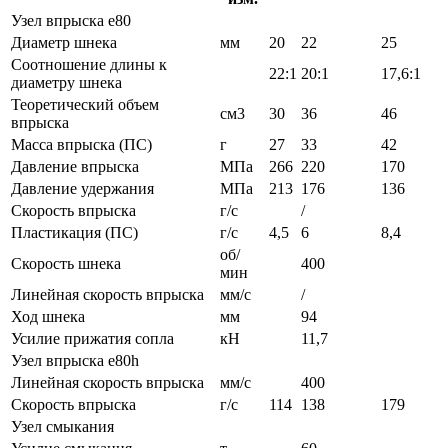
Узел впрыска е80
Диаметр шнека
мм
20
22
25
Соотношение длины к
22:1
20:1
17,6:1
диаметру шнека
Теоретический объем
см3
30
36
46
впрыска
Масса впрыска (ПС)
г
27
33
42
Давление впрыска
МПа
266
220
170
Давление удержания
МПа
213
176
136
Скорость впрыска
г/с
/
Пластикация (ПС)
г/с
4,5
6
8,4
об/
Скорость шнека
400
мин
Линейная скорость впрыска
мм/с
/
Ход шнека
мм
94
Усилие прижатия сопла
кН
11,7
Узел впрыска е80h
Линейная скорость впрыска
мм/с
400
Скорость впрыска
г/с
114
138
179
Узел смыкания