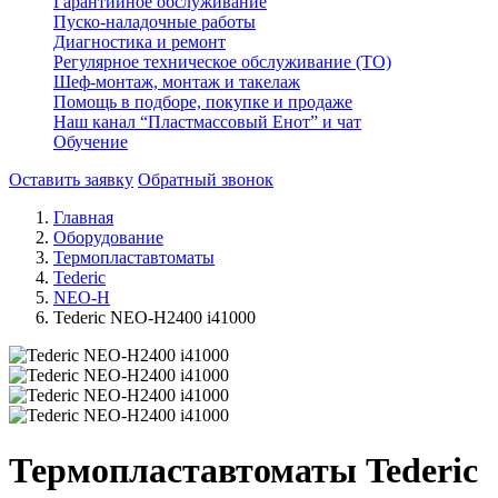
Гарантийное обслуживание
Пуско-наладочные работы
Диагностика и ремонт
Регулярное техническое обслуживание (ТО)
Шеф-монтаж, монтаж и такелаж
Помощь в подборе, покупке и продаже
Наш канал “Пластмассовый Енот” и чат
Обучение
Оставить заявку
Обратный звонок
Главная
Оборудование
Термопластавтоматы
Tederic
NEO-H
Tederic NEO-H2400 i41000
Термопластавтоматы Tederic