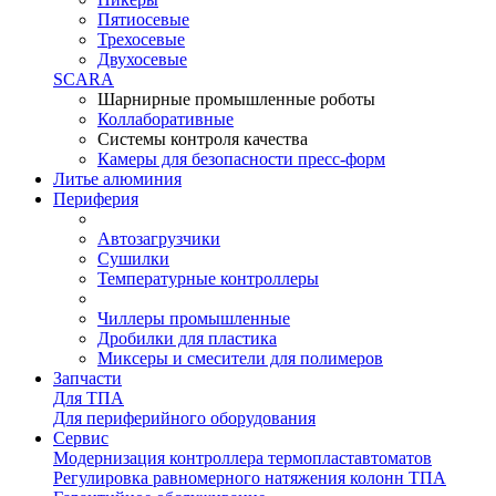
Пятиосевые
Трехосевые
Двухосевые
SCARA
Шарнирные промышленные роботы
Коллаборативные
Системы контроля качества
Камеры для безопасности пресс-форм
Литье алюминия
Периферия
Автозагрузчики
Сушилки
Температурные контроллеры
Чиллеры промышленные
Дробилки для пластика
Миксеры и смесители для полимеров
Запчасти
Для ТПА
Для периферийного оборудования
Сервис
Модернизация контроллера термопластавтоматов
Регулировка равномерного натяжения колонн ТПА