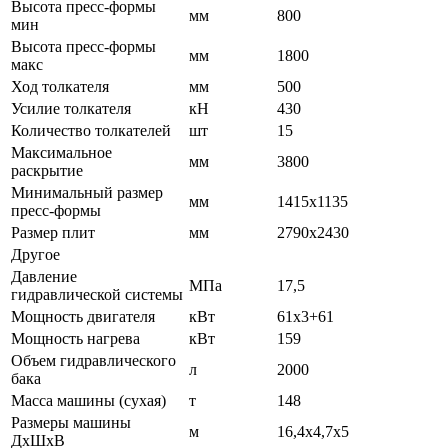
Высота пресс-формы
мм
800
мин
Высота пресс-формы
мм
1800
макс
Ход толкателя
мм
500
Усилие толкателя
кН
430
Количество толкателей
шт
15
Максимальное
мм
3800
раскрытие
Минимальный размер
мм
1415х1135
пресс-формы
Размер плит
мм
2790х2430
Другое
Давление
МПа
17,5
гидравлической системы
Мощность двигателя
кВт
61х3+61
Мощность нагрева
кВт
159
Объем гидравлического
л
2000
бака
Масса машины (сухая)
т
148
Размеры машины
м
16,4х4,7х5
ДхШхВ