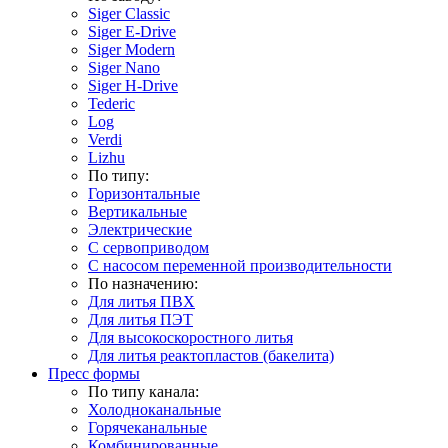
Siger Classic
Siger E-Drive
Siger Modern
Siger Nano
Siger H-Drive
Tederic
Log
Verdi
Lizhu
По типу:
Горизонтальные
Вертикальные
Электрические
С сервоприводом
С насосом переменной производительности
По назначению:
Для литья ПВХ
Для литья ПЭТ
Для высокоскоростного литья
Для литья реактопластов (бакелита)
Пресс формы
По типу канала:
Холодноканальные
Горячеканальные
Комбинированные