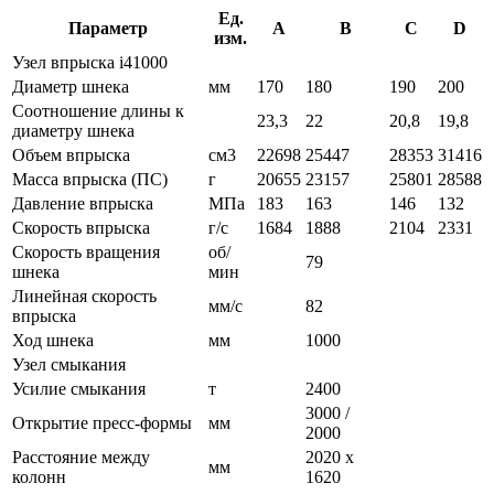
Ед.
Параметр
A
B
C
D
изм.
Узел впрыска i41000
Диаметр шнека
мм
170
180
190
200
Соотношение длины к
23,3
22
20,8
19,8
диаметру шнека
Объем впрыска
см3
22698
25447
28353
31416
Масса впрыска (ПС)
г
20655
23157
25801
28588
Давление впрыска
МПа
183
163
146
132
Скорость впрыска
г/с
1684
1888
2104
2331
Скорость вращения
об/
79
шнека
мин
Линейная скорость
мм/с
82
впрыска
Ход шнека
мм
1000
Узел смыкания
Усилие смыкания
т
2400
3000 /
Открытие пресс-формы
мм
2000
Расстояние между
2020 х
мм
колонн
1620