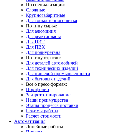
По специализации:
Сложные
Крупногабаритные
Для тонкостенного литья
По типу сырья:
Для алюминия
Для реактопласта
Для ПЭТ
Для ПВХ
Для полиуретана
По типу отрасли:
Для деталей автомобилей
Для технических изделий
Для пищевой промышленности
Для бытовых изделий
Все о пресс-формах:
Портфолио
3d-прототипирование
Наши преимущества
Этапы процесса поставки
Режимы работы
Расчет стоимости
Автоматизация
Линейные роботы
Пикеры