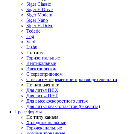
Siger Classic
Siger E-Drive
Siger Modern
Siger Nano
Siger H-Drive
Tederic
Log
Verdi
Lizhu
По типу:
Горизонтальные
Вертикальные
Электрические
С сервоприводом
С насосом переменной производительности
По назначению:
Для литья ПВХ
Для литья ПЭТ
Для высокоскоростного литья
Для литья реактопластов (бакелита)
Пресс формы
По типу канала:
Холодноканальные
Горячеканальные
Комбинированные