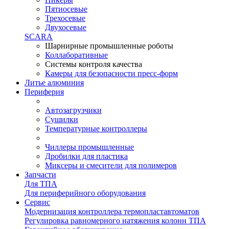
Пятиосевые
Трехосевые
Двухосевые
SCARA
Шарнирные промышленные роботы
Коллаборативные
Системы контроля качества
Камеры для безопасности пресс-форм
Литье алюминия
Периферия
Автозагрузчики
Сушилки
Температурные контроллеры
Чиллеры промышленные
Дробилки для пластика
Миксеры и смесители для полимеров
Запчасти
Для ТПА
Для периферийного оборудования
Сервис
Модернизация контроллера термопластавтоматов
Регулировка равномерного натяжения колонн ТПА