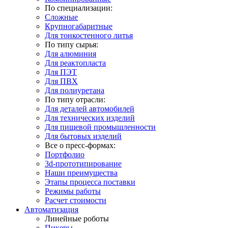
По специализации:
Сложные
Крупногабаритные
Для тонкостенного литья
По типу сырья:
Для алюминия
Для реактопласта
Для ПЭТ
Для ПВХ
Для полиуретана
По типу отрасли:
Для деталей автомобилей
Для технических изделий
Для пищевой промышленности
Для бытовых изделий
Все о пресс-формах:
Портфолио
3d-прототипирование
Наши преимущества
Этапы процесса поставки
Режимы работы
Расчет стоимости
Автоматизация
Линейные роботы
Пикеры