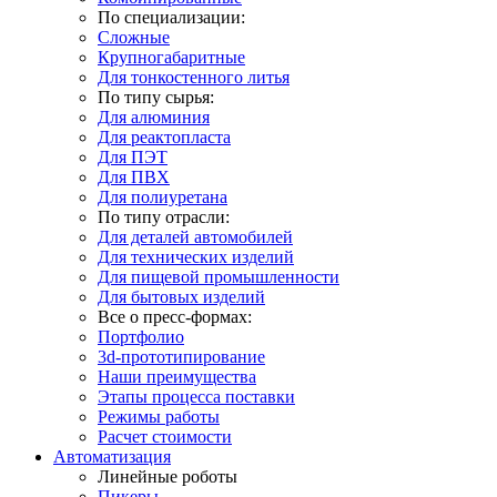
По специализации:
Сложные
Крупногабаритные
Для тонкостенного литья
По типу сырья:
Для алюминия
Для реактопласта
Для ПЭТ
Для ПВХ
Для полиуретана
По типу отрасли:
Для деталей автомобилей
Для технических изделий
Для пищевой промышленности
Для бытовых изделий
Все о пресс-формах:
Портфолио
3d-прототипирование
Наши преимущества
Этапы процесса поставки
Режимы работы
Расчет стоимости
Автоматизация
Линейные роботы
Пикеры