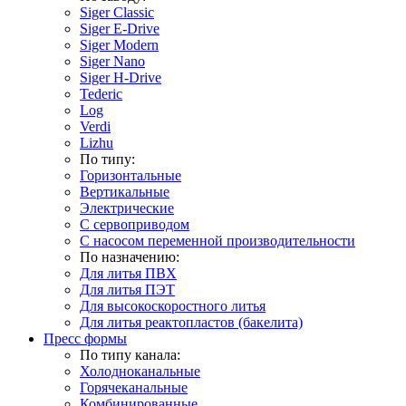
Siger Classic
Siger E-Drive
Siger Modern
Siger Nano
Siger H-Drive
Tederic
Log
Verdi
Lizhu
По типу:
Горизонтальные
Вертикальные
Электрические
С сервоприводом
С насосом переменной производительности
По назначению:
Для литья ПВХ
Для литья ПЭТ
Для высокоскоростного литья
Для литья реактопластов (бакелита)
Пресс формы
По типу канала:
Холодноканальные
Горячеканальные
Комбинированные