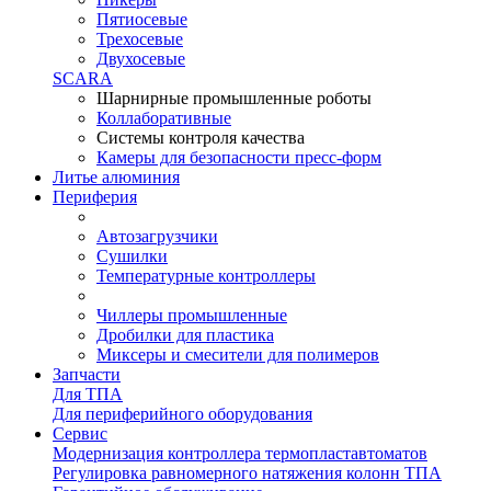
Пятиосевые
Трехосевые
Двухосевые
SCARA
Шарнирные промышленные роботы
Коллаборативные
Системы контроля качества
Камеры для безопасности пресс-форм
Литье алюминия
Периферия
Автозагрузчики
Сушилки
Температурные контроллеры
Чиллеры промышленные
Дробилки для пластика
Миксеры и смесители для полимеров
Запчасти
Для ТПА
Для периферийного оборудования
Сервис
Модернизация контроллера термопластавтоматов
Регулировка равномерного натяжения колонн ТПА