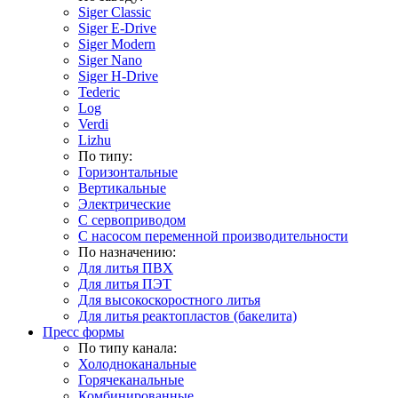
Siger Classic
Siger E-Drive
Siger Modern
Siger Nano
Siger H-Drive
Tederic
Log
Verdi
Lizhu
По типу:
Горизонтальные
Вертикальные
Электрические
С сервоприводом
С насосом переменной производительности
По назначению:
Для литья ПВХ
Для литья ПЭТ
Для высокоскоростного литья
Для литья реактопластов (бакелита)
Пресс формы
По типу канала:
Холодноканальные
Горячеканальные
Комбинированные