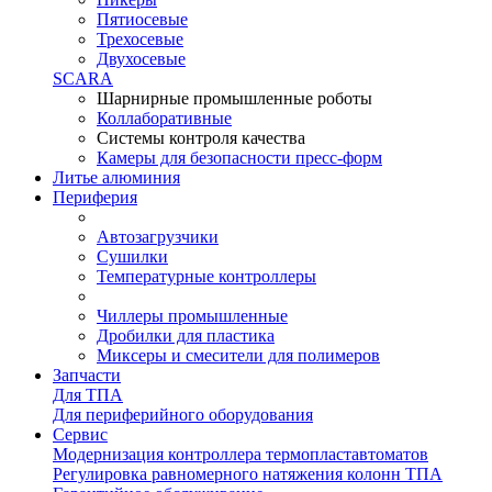
Пятиосевые
Трехосевые
Двухосевые
SCARA
Шарнирные промышленные роботы
Коллаборативные
Системы контроля качества
Камеры для безопасности пресс-форм
Литье алюминия
Периферия
Автозагрузчики
Сушилки
Температурные контроллеры
Чиллеры промышленные
Дробилки для пластика
Миксеры и смесители для полимеров
Запчасти
Для ТПА
Для периферийного оборудования
Сервис
Модернизация контроллера термопластавтоматов
Регулировка равномерного натяжения колонн ТПА