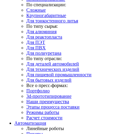
По специализации:
Сложные
Крупногабаритные
Для тонкостенного литья
По типу сырья:
Для алюминия
Для реактопласта
Для ПЭТ
Для ПВХ
Для полиуретана
По типу отрасли:
Для деталей автомобилей
Для технических изделий
Для пищевой промышленности
Для бытовых изделий
Все о пресс-формах:
Портфолио
3d-прототипирование
Наши преимущества
Этапы процесса поставки
Режимы работы
Расчет стоимости
Автоматизация
Линейные роботы
Пикеры