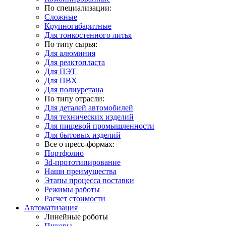
По специализации:
Сложные
Крупногабаритные
Для тонкостенного литья
По типу сырья:
Для алюминия
Для реактопласта
Для ПЭТ
Для ПВХ
Для полиуретана
По типу отрасли:
Для деталей автомобилей
Для технических изделий
Для пищевой промышленности
Для бытовых изделий
Все о пресс-формах:
Портфолио
3d-прототипирование
Наши преимущества
Этапы процесса поставки
Режимы работы
Расчет стоимости
Автоматизация
Линейные роботы
Пикеры