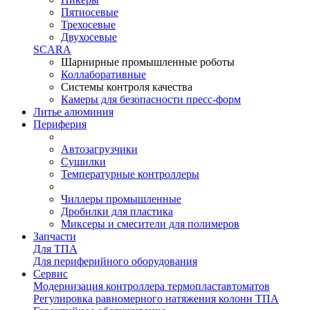
Пятиосевые
Трехосевые
Двухосевые
SCARA
Шарнирные промышленные роботы
Коллаборативные
Системы контроля качества
Камеры для безопасности пресс-форм
Литье алюминия
Периферия
Автозагрузчики
Сушилки
Температурные контроллеры
Чиллеры промышленные
Дробилки для пластика
Миксеры и смесители для полимеров
Запчасти
Для ТПА
Для периферийного оборудования
Сервис
Модернизация контроллера термопластавтоматов
Регулировка равномерного натяжения колонн ТПА