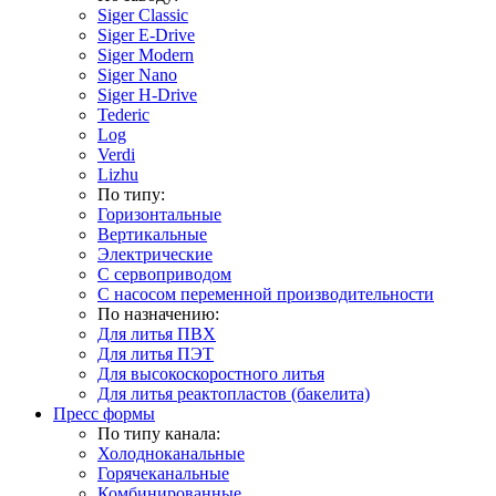
Siger Classic
Siger E-Drive
Siger Modern
Siger Nano
Siger H-Drive
Tederic
Log
Verdi
Lizhu
По типу:
Горизонтальные
Вертикальные
Электрические
С сервоприводом
С насосом переменной производительности
По назначению:
Для литья ПВХ
Для литья ПЭТ
Для высокоскоростного литья
Для литья реактопластов (бакелита)
Пресс формы
По типу канала:
Холодноканальные
Горячеканальные
Комбинированные