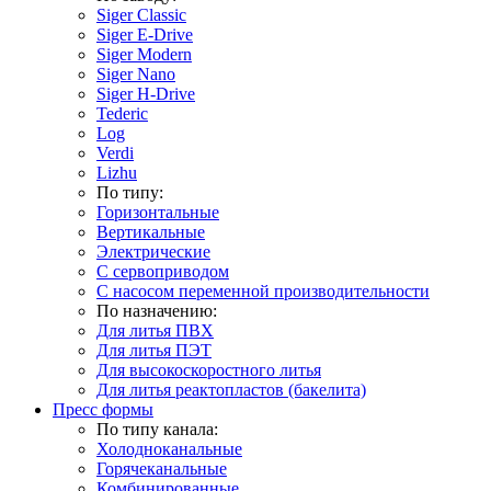
Siger Classic
Siger E-Drive
Siger Modern
Siger Nano
Siger H-Drive
Tederic
Log
Verdi
Lizhu
По типу:
Горизонтальные
Вертикальные
Электрические
С сервоприводом
С насосом переменной производительности
По назначению:
Для литья ПВХ
Для литья ПЭТ
Для высокоскоростного литья
Для литья реактопластов (бакелита)
Пресс формы
По типу канала:
Холодноканальные
Горячеканальные
Комбинированные