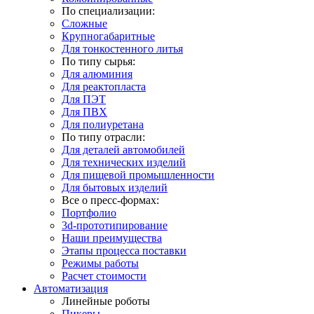
По специализации:
Сложные
Крупногабаритные
Для тонкостенного литья
По типу сырья:
Для алюминия
Для реактопласта
Для ПЭТ
Для ПВХ
Для полиуретана
По типу отрасли:
Для деталей автомобилей
Для технических изделий
Для пищевой промышленности
Для бытовых изделий
Все о пресс-формах:
Портфолио
3d-прототипирование
Наши преимущества
Этапы процесса поставки
Режимы работы
Расчет стоимости
Автоматизация
Линейные роботы
Пикеры