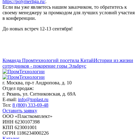
https://polymerliga.ru/
.
Если вы уже являетесь нашим заказчиком, то обратитесь к
своему менеджеру за промкодом для лучших условий участия
в конференции.
До новых встреч 12-13 сентября!
Команда Промтехнологий посетила Китай
Истории из жизни
сотрудников - покорение горы Эльбрус
г. Москва,
пр-т Андропова, д. 10
Отдел продаж:
г. Рязань, ул. Ситниковская, д. 69А
E-mail:
info@toplast.ru
Тел:
8 (800) 333-69-48
Оставить заявку
ООО «Пласткомплект»
ИНН 6230107398
КПП 623001001
ОГРН 1186234000226
Каталог