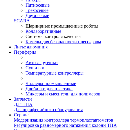
Пятиосевые
Трехосевые
Двухосевые
SCARA
Шарнирные промышленные роботы
Коллаборативные
Системы контроля качества
Камеры для безопасности пресс-форм
Литье алюминия
Периферия
Автозагрузчики
Сушилки
Температурные контроллеры
Чиллеры промышленные
Дробилки для пластика
Миксеры и смесители для полимеров
Запчасти
Для ТПА
Для периферийного оборудования
Сервис
Модернизация контроллера термопластавтоматов
Регулировка равномерного натяжения колонн ТПА