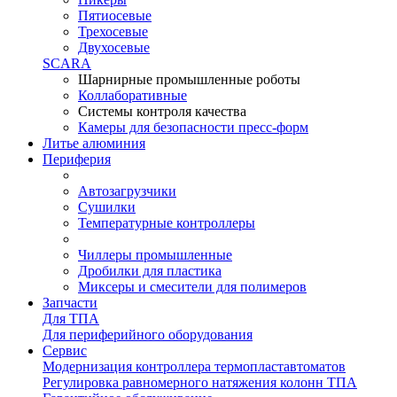
Пятиосевые
Трехосевые
Двухосевые
SCARA
Шарнирные промышленные роботы
Коллаборативные
Системы контроля качества
Камеры для безопасности пресс-форм
Литье алюминия
Периферия
Автозагрузчики
Сушилки
Температурные контроллеры
Чиллеры промышленные
Дробилки для пластика
Миксеры и смесители для полимеров
Запчасти
Для ТПА
Для периферийного оборудования
Сервис
Модернизация контроллера термопластавтоматов
Регулировка равномерного натяжения колонн ТПА