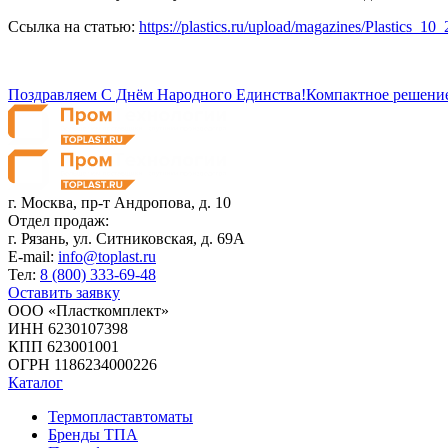
Ссылка на статью:
https://plastics.ru/upload/magazines/Plastics_10
Поздравляем С Днём Народного Единства!
Компактное решение
г. Москва,
пр-т Андропова, д. 10
Отдел продаж:
г. Рязань, ул. Ситниковская, д. 69А
E-mail:
info@toplast.ru
Тел:
8 (800) 333-69-48
Оставить заявку
ООО «Пласткомплект»
ИНН 6230107398
КПП 623001001
ОГРН 1186234000226
Каталог
Термопластавтоматы
Бренды ТПА