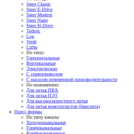
Siger Classic
Siger E-Drive
Siger Modern
Siger Nano
Siger H-Drive
Tederic
Log
Verdi
Lizhu
По типу:
Горизонтальные
Вертикальные
Электрические
С сервоприводом
С насосом переменной производительности
По назначению:
Для литья ПВХ
Для литья ПЭТ
Для высокоскоростного литья
Для литья реактопластов (бакелита)
Пресс формы
По типу канала:
Холодноканальные
Горячеканальные
Комбинированные