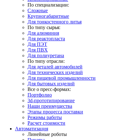
По специализации:
Сложные
Крупногабаритные
Для тонкостенного литья
По типу сырья:
Для алюминия
Для реактопласта
Для ПЭТ
Для ПВХ
Для полиуретана
По типу отрасли:
Для деталей автомобилей
Для технических изделий
Для пищевой промышленности
Для бытовых изделий
Все о пресс-формах:
Портфолио
3d-прототипирование
Наши преимущества
Этапы процесса поставки
Режимы работы
Расчет стоимости
Автоматизация
Линейные роботы
Пикеры