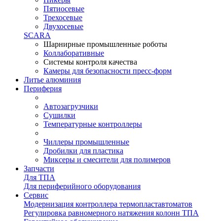
Пятиосевые
Трехосевые
Двухосевые
SCARA
Шарнирные промышленные роботы
Коллаборативные
Системы контроля качества
Камеры для безопасности пресс-форм
Литье алюминия
Периферия
Автозагрузчики
Сушилки
Температурные контроллеры
Чиллеры промышленные
Дробилки для пластика
Миксеры и смесители для полимеров
Запчасти
Для ТПА
Для периферийного оборудования
Сервис
Модернизация контроллера термопластавтоматов
Регулировка равномерного натяжения колонн ТПА