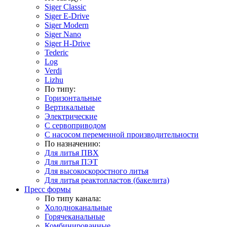
Siger Classic
Siger E-Drive
Siger Modern
Siger Nano
Siger H-Drive
Tederic
Log
Verdi
Lizhu
По типу:
Горизонтальные
Вертикальные
Электрические
С сервоприводом
С насосом переменной производительности
По назначению:
Для литья ПВХ
Для литья ПЭТ
Для высокоскоростного литья
Для литья реактопластов (бакелита)
Пресс формы
По типу канала:
Холодноканальные
Горячеканальные
Комбинированные