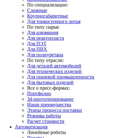
По специализации:
Сложные
Крупногабаритные
Для тонкостенного литья
По типу сырья:
Для алюминия
Для реактопласта
Для ПЭТ
Для ПВХ
Для полиуретана
По типу отрасли:
Для деталей автомобилей
Для технических изделий
Для пищевой промышленности
Для бытовых изделий
Все о пресс-формах:
Портфолио
3d-прототипирование
Наши преимущества
Этапы процесса поставки
Режимы работы
Расчет стоимости
Автоматизация
Линейные роботы
Пикеры