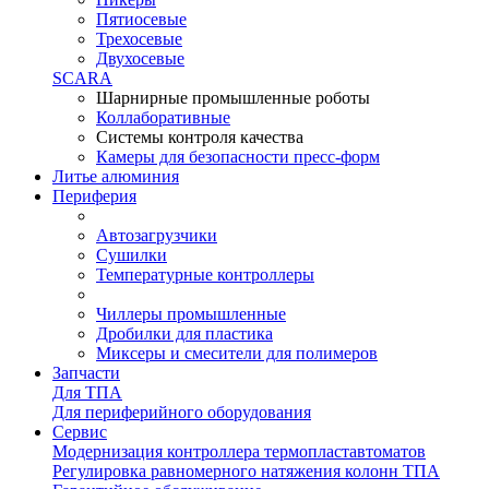
Пятиосевые
Трехосевые
Двухосевые
SCARA
Шарнирные промышленные роботы
Коллаборативные
Системы контроля качества
Камеры для безопасности пресс-форм
Литье алюминия
Периферия
Автозагрузчики
Сушилки
Температурные контроллеры
Чиллеры промышленные
Дробилки для пластика
Миксеры и смесители для полимеров
Запчасти
Для ТПА
Для периферийного оборудования
Сервис
Модернизация контроллера термопластавтоматов
Регулировка равномерного натяжения колонн ТПА