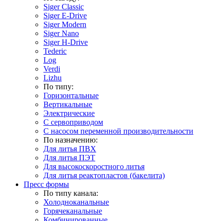
Siger Classic
Siger E-Drive
Siger Modern
Siger Nano
Siger H-Drive
Tederic
Log
Verdi
Lizhu
По типу:
Горизонтальные
Вертикальные
Электрические
С сервоприводом
С насосом переменной производительности
По назначению:
Для литья ПВХ
Для литья ПЭТ
Для высокоскоростного литья
Для литья реактопластов (бакелита)
Пресс формы
По типу канала:
Холодноканальные
Горячеканальные
Комбинированные