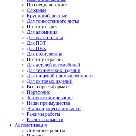
По специализации:
Сложные
Крупногабаритные
Для тонкостенного литья
По типу сырья:
Для алюминия
Для реактопласта
Для ПЭТ
Для ПВХ
Для полиуретана
По типу отрасли:
Для деталей автомобилей
Для технических изделий
Для пищевой промышленности
Для бытовых изделий
Все о пресс-формах:
Портфолио
3d-прототипирование
Наши преимущества
Этапы процесса поставки
Режимы работы
Расчет стоимости
Автоматизация
Линейные роботы
Пикеры