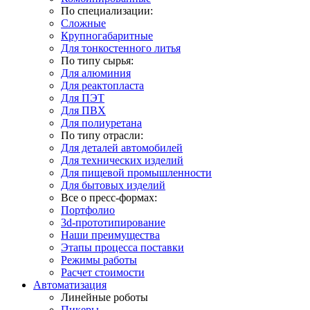
По специализации:
Сложные
Крупногабаритные
Для тонкостенного литья
По типу сырья:
Для алюминия
Для реактопласта
Для ПЭТ
Для ПВХ
Для полиуретана
По типу отрасли:
Для деталей автомобилей
Для технических изделий
Для пищевой промышленности
Для бытовых изделий
Все о пресс-формах:
Портфолио
3d-прототипирование
Наши преимущества
Этапы процесса поставки
Режимы работы
Расчет стоимости
Автоматизация
Линейные роботы
Пикеры