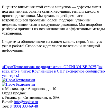
В центре внимания этой серии выпусков — дефекты литья
под давлением, одна из самых насущных тем для каждого
производственника. Мы детально разберем часто
встречающиеся проблемы: облой, подгары, утяжины,
недолив, линии спая и воздушные раковины. Мы подробно
разберем причины их возникновения и эффективные методы
устранения.
Следите за обновлениями на нашем канале, первый выпуск
уже в работе! Скоро вас ждет много полезной и наглядной
информации.
«ПромТехнологии» подводит итоги OPENHOUSE 2025
Для
всех, кто в литье: Крупнейшее в СНГ экспертное сообщество
уже здесь!
г. Москва,
пр-т Андропова, д. 10
Отдел продаж:
г. Рязань, ул. Ситниковская, д. 69А
E-mail:
info@toplast.ru
Тел:
8 (800) 333-69-48