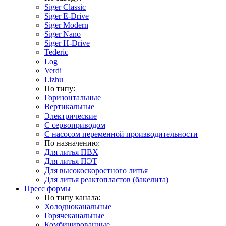
Siger Classic
Siger E-Drive
Siger Modern
Siger Nano
Siger H-Drive
Tederic
Log
Verdi
Lizhu
По типу:
Горизонтальные
Вертикальные
Электрические
С сервоприводом
С насосом переменной производительности
По назначению:
Для литья ПВХ
Для литья ПЭТ
Для высокоскоростного литья
Для литья реактопластов (бакелита)
Пресс формы
По типу канала:
Холодноканальные
Горячеканальные
Комбинированные