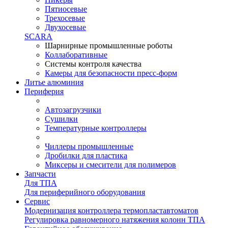
Пятиосевые
Трехосевые
Двухосевые
SCARA
Шарнирные промышленные роботы
Коллаборативные
Системы контроля качества
Камеры для безопасности пресс-форм
Литье алюминия
Периферия
Автозагрузчики
Сушилки
Температурные контроллеры
Чиллеры промышленные
Дробилки для пластика
Миксеры и смесители для полимеров
Запчасти
Для ТПА
Для периферийного оборудования
Сервис
Модернизация контроллера термопластавтоматов
Регулировка равномерного натяжения колонн ТПА