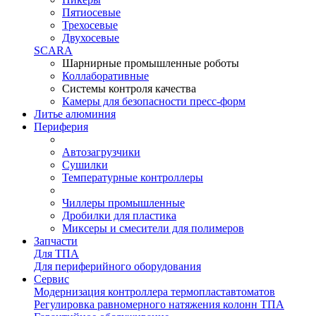
Пятиосевые
Трехосевые
Двухосевые
SCARA
Шарнирные промышленные роботы
Коллаборативные
Системы контроля качества
Камеры для безопасности пресс-форм
Литье алюминия
Периферия
Автозагрузчики
Сушилки
Температурные контроллеры
Чиллеры промышленные
Дробилки для пластика
Миксеры и смесители для полимеров
Запчасти
Для ТПА
Для периферийного оборудования
Сервис
Модернизация контроллера термопластавтоматов
Регулировка равномерного натяжения колонн ТПА