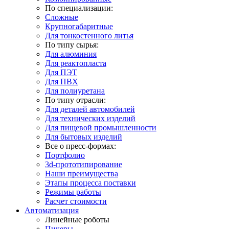
По специализации:
Сложные
Крупногабаритные
Для тонкостенного литья
По типу сырья:
Для алюминия
Для реактопласта
Для ПЭТ
Для ПВХ
Для полиуретана
По типу отрасли:
Для деталей автомобилей
Для технических изделий
Для пищевой промышленности
Для бытовых изделий
Все о пресс-формах:
Портфолио
3d-прототипирование
Наши преимущества
Этапы процесса поставки
Режимы работы
Расчет стоимости
Автоматизация
Линейные роботы
Пикеры