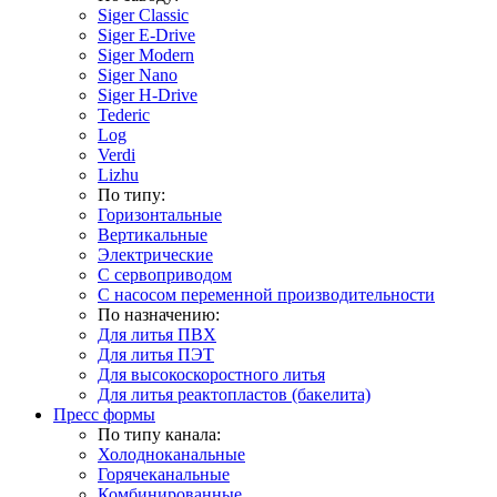
Siger Classic
Siger E-Drive
Siger Modern
Siger Nano
Siger H-Drive
Tederic
Log
Verdi
Lizhu
По типу:
Горизонтальные
Вертикальные
Электрические
С сервоприводом
С насосом переменной производительности
По назначению:
Для литья ПВХ
Для литья ПЭТ
Для высокоскоростного литья
Для литья реактопластов (бакелита)
Пресс формы
По типу канала:
Холодноканальные
Горячеканальные
Комбинированные