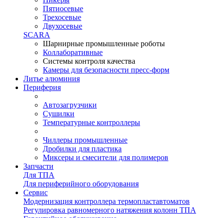
Пятиосевые
Трехосевые
Двухосевые
SCARA
Шарнирные промышленные роботы
Коллаборативные
Системы контроля качества
Камеры для безопасности пресс-форм
Литье алюминия
Периферия
Автозагрузчики
Сушилки
Температурные контроллеры
Чиллеры промышленные
Дробилки для пластика
Миксеры и смесители для полимеров
Запчасти
Для ТПА
Для периферийного оборудования
Сервис
Модернизация контроллера термопластавтоматов
Регулировка равномерного натяжения колонн ТПА