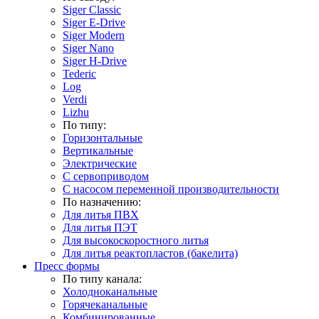
Siger Classic
Siger E-Drive
Siger Modern
Siger Nano
Siger H-Drive
Tederic
Log
Verdi
Lizhu
По типу:
Горизонтальные
Вертикальные
Электрические
С сервоприводом
С насосом переменной производительности
По назначению:
Для литья ПВХ
Для литья ПЭТ
Для высокоскоростного литья
Для литья реактопластов (бакелита)
Пресс формы
По типу канала:
Холодноканальные
Горячеканальные
Комбинированные