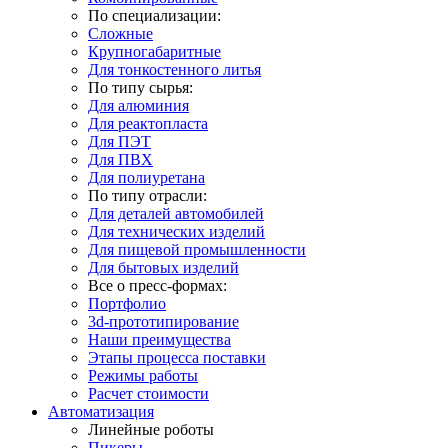
По специализации:
Сложные
Крупногабаритные
Для тонкостенного литья
По типу сырья:
Для алюминия
Для реактопласта
Для ПЭТ
Для ПВХ
Для полиуретана
По типу отрасли:
Для деталей автомобилей
Для технических изделий
Для пищевой промышленности
Для бытовых изделий
Все о пресс-формах:
Портфолио
3d-прототипирование
Наши преимущества
Этапы процесса поставки
Режимы работы
Расчет стоимости
Автоматизация
Линейные роботы
Пикеры