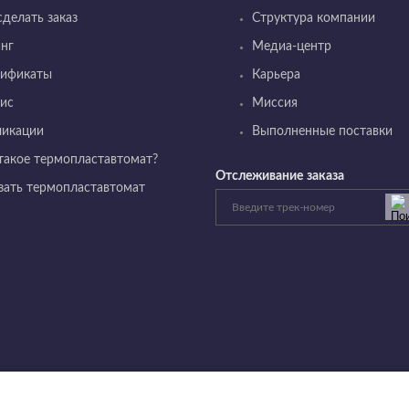
сделать заказ
Структура компании
нг
Медиа-центр
тификаты
Карьера
ис
Миссия
ликации
Выполненные поставки
такое термопластавтомат?
Отслеживание заказа
зать термопластавтомат