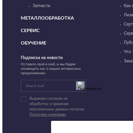
Запчасти
Как 
Лизи
МЕТАЛЛООБРАБОТКА
Сер
СЕРВИС
Серв
ОБУЧЕНИЕ
Пуб
Что 
Подписка на новости
Зака
Оставьте свой e-mail, и мы будем
оповещать нас о наших интересных
предложениях.
Выражаю согласие на
обработку и хранение
персональных данных согласно
Политике компании.