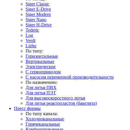
Siger Classic
Siger E-Drive
Siger Modern
Siger Nano
Siger H-Drive
Tederic
Log
Verdi
Lizhu
По типу:
Горизонтальные
Вертикальные
Электрические
С сервоприводом
С насосом переменной производительности
По назначению:
Для литья ПВХ
Для литья ПЭТ
Для высокоскоростного литья
Для литья реактопластов (бакелита)
Пресс формы
По типу канала:
Холодноканальные
Горячеканальные
Комбинированные