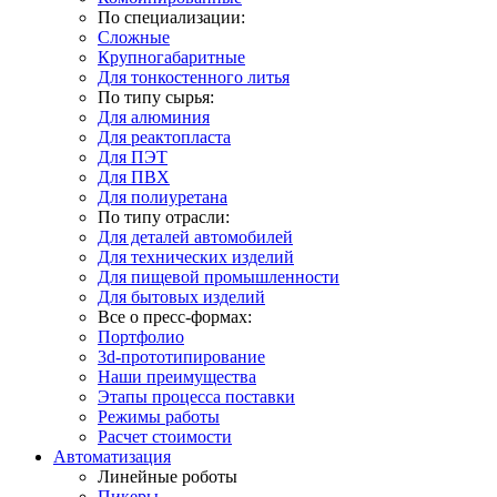
По специализации:
Сложные
Крупногабаритные
Для тонкостенного литья
По типу сырья:
Для алюминия
Для реактопласта
Для ПЭТ
Для ПВХ
Для полиуретана
По типу отрасли:
Для деталей автомобилей
Для технических изделий
Для пищевой промышленности
Для бытовых изделий
Все о пресс-формах:
Портфолио
3d-прототипирование
Наши преимущества
Этапы процесса поставки
Режимы работы
Расчет стоимости
Автоматизация
Линейные роботы
Пикеры