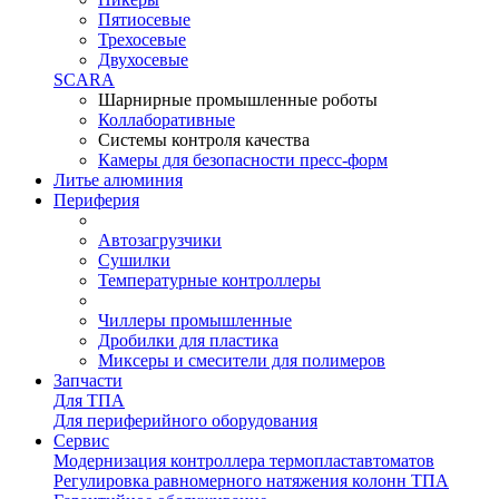
Пятиосевые
Трехосевые
Двухосевые
SCARA
Шарнирные промышленные роботы
Коллаборативные
Системы контроля качества
Камеры для безопасности пресс-форм
Литье алюминия
Периферия
Автозагрузчики
Сушилки
Температурные контроллеры
Чиллеры промышленные
Дробилки для пластика
Миксеры и смесители для полимеров
Запчасти
Для ТПА
Для периферийного оборудования
Сервис
Модернизация контроллера термопластавтоматов
Регулировка равномерного натяжения колонн ТПА