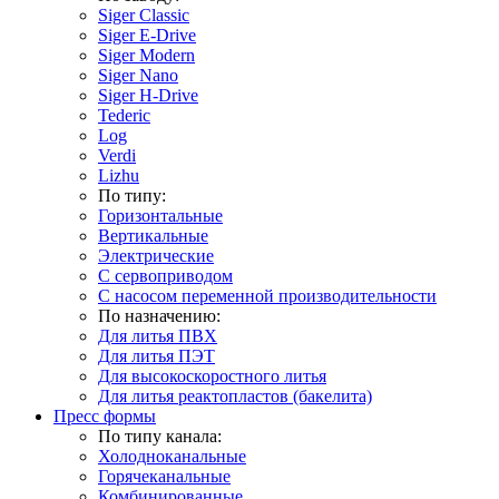
Siger Classic
Siger E-Drive
Siger Modern
Siger Nano
Siger H-Drive
Tederic
Log
Verdi
Lizhu
По типу:
Горизонтальные
Вертикальные
Электрические
С сервоприводом
С насосом переменной производительности
По назначению:
Для литья ПВХ
Для литья ПЭТ
Для высокоскоростного литья
Для литья реактопластов (бакелита)
Пресс формы
По типу канала:
Холодноканальные
Горячеканальные
Комбинированные