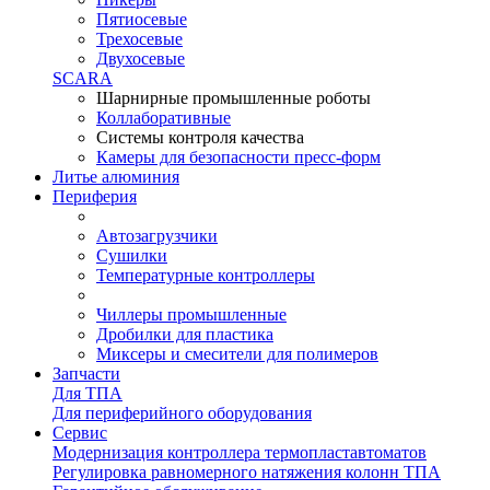
Пятиосевые
Трехосевые
Двухосевые
SCARA
Шарнирные промышленные роботы
Коллаборативные
Системы контроля качества
Камеры для безопасности пресс-форм
Литье алюминия
Периферия
Автозагрузчики
Сушилки
Температурные контроллеры
Чиллеры промышленные
Дробилки для пластика
Миксеры и смесители для полимеров
Запчасти
Для ТПА
Для периферийного оборудования
Сервис
Модернизация контроллера термопластавтоматов
Регулировка равномерного натяжения колонн ТПА