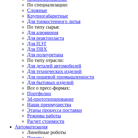
По специализации:
Сложные
Крупногабаритные
Для тонкостенного литья
По типу сырья:
Для алюминия
Для реактопласта
Для ПЭТ
Для ПВХ
Для полиуретана
По типу отрасли:
Для деталей автомобилей
Для технических изделий
Для пищевой промышленности
Для бытовых изделий
Все о пресс-формах:
Портфолио
3d-прототипирование
Наши преимущества
Этапы процесса поставки
Режимы работы
Расчет стоимости
Автоматизация
Линейные роботы
Пикеры