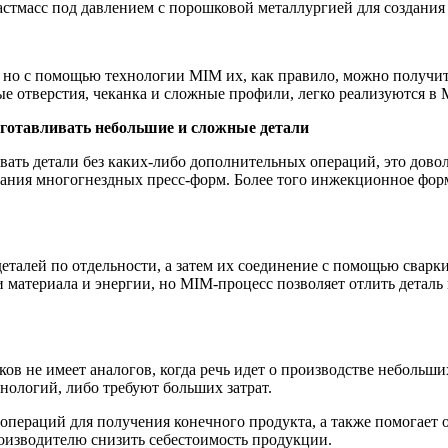
астмасс под давлением с порошковой металлургией для создания
 но с помощью технологии MIM их, как правило, можно получит
вые отверстия, чеканка и сложные профили, легко реализуются в
зготавливать небольшие и сложные детали
вать детали без каких-либо дополнительных операций, это дов
ования многогнездных пресс-форм. Более того инжекционное фо
еталей по отдельности, а затем их соединение с помощью сварк
и материала и энергии, но MIM-процесс позволяет отлить дета
 не имеет аналогов, когда речь идет о производстве небольши
ологий, либо требуют больших затрат.
операций для получения конечного продукта, а также помогает 
роизводителю снизить себестоимость продукции.