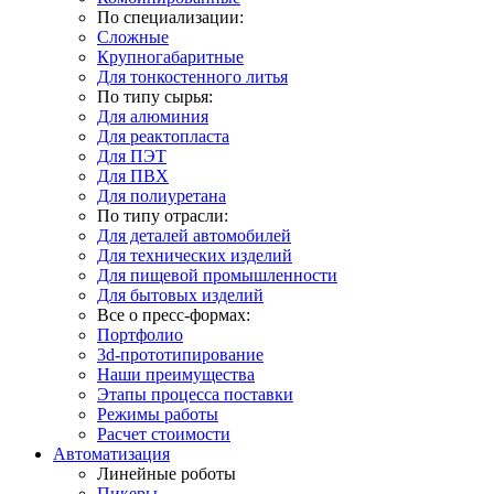
По специализации:
Сложные
Крупногабаритные
Для тонкостенного литья
По типу сырья:
Для алюминия
Для реактопласта
Для ПЭТ
Для ПВХ
Для полиуретана
По типу отрасли:
Для деталей автомобилей
Для технических изделий
Для пищевой промышленности
Для бытовых изделий
Все о пресс-формах:
Портфолио
3d-прототипирование
Наши преимущества
Этапы процесса поставки
Режимы работы
Расчет стоимости
Автоматизация
Линейные роботы
Пикеры