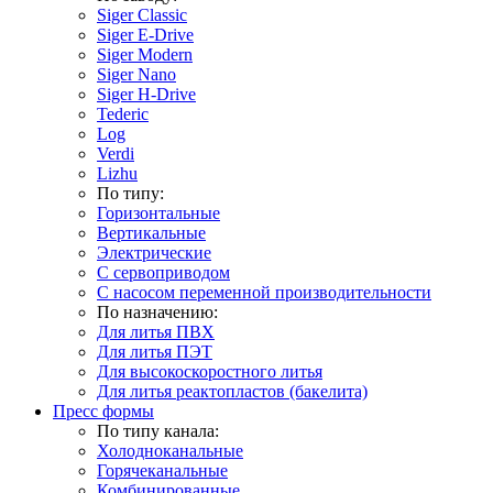
Siger Classic
Siger E-Drive
Siger Modern
Siger Nano
Siger H-Drive
Tederic
Log
Verdi
Lizhu
По типу:
Горизонтальные
Вертикальные
Электрические
С сервоприводом
С насосом переменной производительности
По назначению:
Для литья ПВХ
Для литья ПЭТ
Для высокоскоростного литья
Для литья реактопластов (бакелита)
Пресс формы
По типу канала:
Холодноканальные
Горячеканальные
Комбинированные