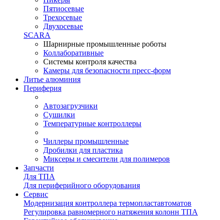
Пятиосевые
Трехосевые
Двухосевые
SCARA
Шарнирные промышленные роботы
Коллаборативные
Системы контроля качества
Камеры для безопасности пресс-форм
Литье алюминия
Периферия
Автозагрузчики
Сушилки
Температурные контроллеры
Чиллеры промышленные
Дробилки для пластика
Миксеры и смесители для полимеров
Запчасти
Для ТПА
Для периферийного оборудования
Сервис
Модернизация контроллера термопластавтоматов
Регулировка равномерного натяжения колонн ТПА