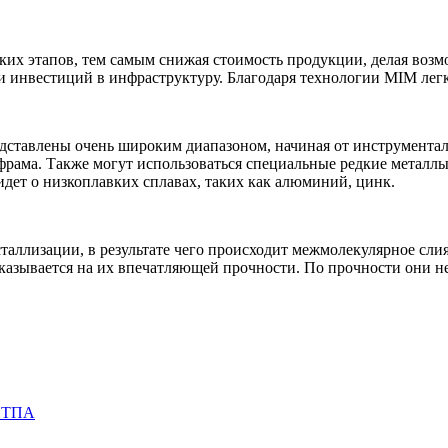
ких этапов, тем самым снижая стоимость продукции, делая воз
 инвестиций в инфраструктуру. Благодаря технологии MIM легк
ставлены очень широким диапазоном, начиная от инструменталь
льфрама. Также могут использоваться специальные редкие металл
идет о низкоплавких сплавах, таких как алюминий, цинк.
сталлизации, в результате чего происходит межмолекулярное сл
 сказывается на их впечатляющей прочности. По прочности они
ы ТПА