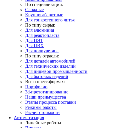
По специализации:
Сложные
Крупногабаритные
Для тонкостенного литья
По типу сырья:
Для алюминия
Для реактопласта
Для ПЭТ
Для ПВХ
Для полиуретана
По типу отрасли:
Для деталей автомобилей
Для технических изделий
Для пищевой промышленности
Для бытовых изделий
Все о пресс-формах:
Портфолио
3d-прототипирование
Наши преимущества
Этапы процесса поставки
Режимы работы
Расчет стоимости
Автоматизация
Линейные роботы
Пикеры