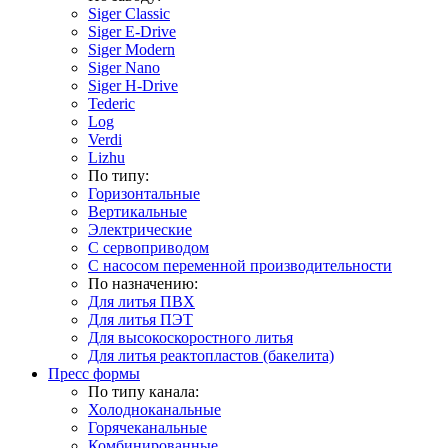
Siger Classic
Siger E-Drive
Siger Modern
Siger Nano
Siger H-Drive
Tederic
Log
Verdi
Lizhu
По типу:
Горизонтальные
Вертикальные
Электрические
С сервоприводом
С насосом переменной производительности
По назначению:
Для литья ПВХ
Для литья ПЭТ
Для высокоскоростного литья
Для литья реактопластов (бакелита)
Пресс формы
По типу канала:
Холодноканальные
Горячеканальные
Комбинированные