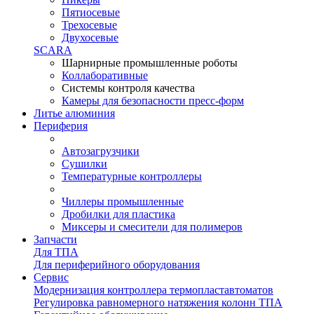
Пятиосевые
Трехосевые
Двухосевые
SCARA
Шарнирные промышленные роботы
Коллаборативные
Системы контроля качества
Камеры для безопасности пресс-форм
Литье алюминия
Периферия
Автозагрузчики
Сушилки
Температурные контроллеры
Чиллеры промышленные
Дробилки для пластика
Миксеры и смесители для полимеров
Запчасти
Для ТПА
Для периферийного оборудования
Сервис
Модернизация контроллера термопластавтоматов
Регулировка равномерного натяжения колонн ТПА